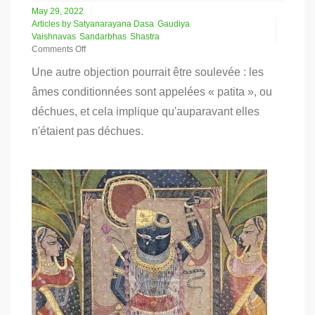
May 29, 2022
Articles by Satyanarayana Dasa
Gaudiya
Vaishnavas
Sandarbhas
Shastra
Comments Off
on
Une autre objection pourrait être soulevée : les
Personne
ne
âmes conditionnées sont appelées « patita », ou
déchoit
déchues, et cela implique qu'auparavant elles
du
Vaikuntha
n'étaient pas déchues.
(Bhagavat
Sandarbha,
51)
–
Partie
8