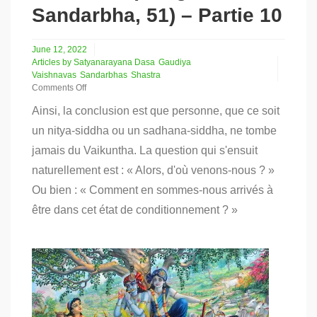
Sandarbha, 51) – Partie 10
June 12, 2022
Articles by Satyanarayana Dasa
Gaudiya
Vaishnavas
Sandarbhas
Shastra
Comments Off
on
Ainsi, la conclusion est que personne, que ce soit
Personne
ne
un nitya-siddha ou un sadhana-siddha, ne tombe
déchoit
jamais du Vaikuntha. La question qui s'ensuit
du
Vaikuntha
naturellement est : « Alors, d'où venons-nous ? »
(Bhagavat
Sandarbha,
Ou bien : « Comment en sommes-nous arrivés à
51)
être dans cet état de conditionnement ? »
–
Partie
10