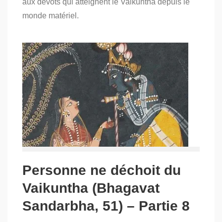
aux dévots qui atteignent le Vaikuntha depuis le
(Bhagavat
Sandarbha,
monde matériel.
51)
–
Partie
9
Personne ne déchoit du
Vaikuntha (Bhagavat
Sandarbha, 51) – Partie 8