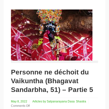
Vaikuntha
(Bhagavat
Sandarbha,
51)
–
Partie
6
Personne ne déchoit du
Vaikuntha (Bhagavat
Sandarbha, 51) – Partie 5
May 8, 2022
Articles by Satyanarayana Dasa
Shastra
Comments Off