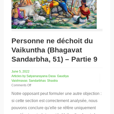
Personne ne déchoit du
Vaikuntha (Bhagavat
Sandarbha, 51) – Partie 9
June 5, 2022
Articles by Satyanarayana Dasa
Gaudiya
Vaishnavas
Sandarbhas
Shastra
Comments Off
on
Notre opposant peut formuler une autre objection :
Personne
ne
si cette section est correctement analysée, nous
déchoit
pouvons conclure qu'elle se réfère uniquement
du
Vaikuntha