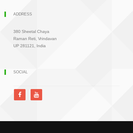
ADDRESS
380 Sheetal Chaya
Raman Reti, Vrindavan
UP 281121, India
SOCIAL