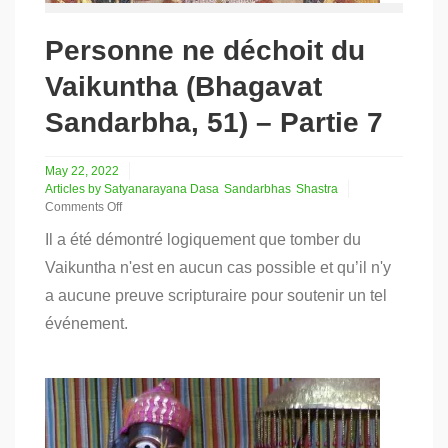
Personne ne déchoit du
Vaikuntha (Bhagavat
Sandarbha, 51) – Partie 7
May 22, 2022
Articles by Satyanarayana Dasa
Sandarbhas
Shastra
Comments Off
on
Il a été démontré logiquement que tomber du
Personne
ne
Vaikuntha n'est en aucun cas possible et qu’il n'y
déchoit
a aucune preuve scripturaire pour soutenir un tel
du
Vaikuntha
événement.
(Bhagavat
Sandarbha,
51)
–
Partie
7