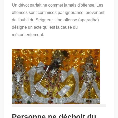
on
Un dévot parfait ne commet jamais d'offense. Les
Personne
ne
offenses sont commises par ignorance, provenant
déchoit
de l'oubli du Seigneur. Une offense (aparadha)
du
Vaikuntha
désigne un acte qui est la cause du
(Bhagavat
Sandarbha,
mécontentement.
51)
–
Partie
5
Personne ne déchoit du