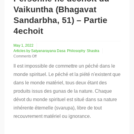
Vaikuntha (Bhagavat
Sandarbha, 51) – Partie
4echoit
May 1, 2022
Articles by Satyanarayana Dasa
Philosophy
Shastra
Comments Off
on
Il est impossible de commettre un péché dans le
Personne
ne
monde spirituel. Le péché et la piété n'existent que
déchoit
dans le monde matériel, tous deux étant des
du
Vaikuntha
produits issus des gunas de la nature. Chaque
(Bhagavat
Sandarbha,
dévot du monde spirituel est situé dans sa nature
51)
inhérente éternelle (svarupa), libre de tout
–
Partie
recouvrement matériel ou ignorance.
4echoit