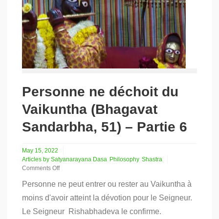
Personne ne déchoit du
Vaikuntha (Bhagavat
Sandarbha, 51) – Partie 6
May 15, 2022
Articles by Satyanarayana Dasa
Philosophy
Shastra
Comments Off
on
Personne ne peut entrer ou rester au Vaikuntha à
Personne
ne
moins d'avoir atteint la dévotion pour le Seigneur.
déchoit
Le Seigneur Rishabhadeva le confirme.
du