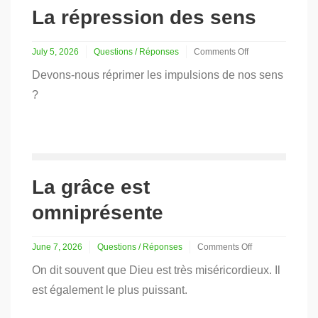
La répression des sens
July 5, 2026
Questions / Réponses
Comments Off
on
Devons-nous réprimer les impulsions de nos sens
La
répression
?
des
sens
La grâce est
omniprésente
June 7, 2026
Questions / Réponses
Comments Off
on
On dit souvent que Dieu est très miséricordieux. Il
La
grâce
est également le plus puissant.
est
omniprésente