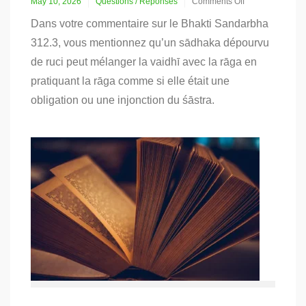
May 10, 2026
Questions / Réponses
Comments Off
on
Dans votre commentaire sur le Bhakti Sandarbha
Le
but
312.3, vous mentionnez qu’un sādhaka dépourvu
du
de ruci peut mélanger la vaidhī avec la rāga en
mélange
entre
pratiquant la rāga comme si elle était une
vaidhī
obligation ou une injonction du śāstra.
et
rāga