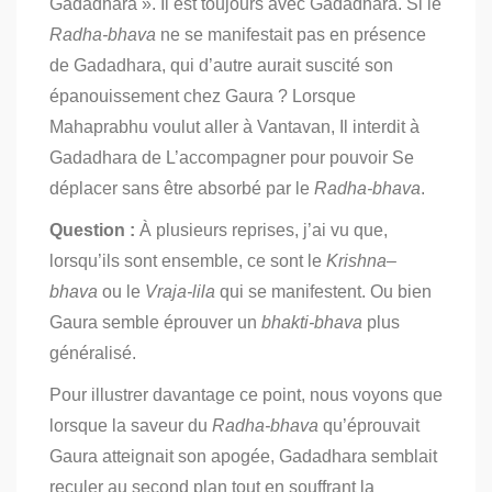
Gadadhara ». Il est toujours avec Gadadhara. Si le
Radha-bhava
ne se manifestait pas en présence
de Gadadhara, qui d’autre aurait suscité son
épanouissement chez Gaura ? Lorsque
Mahaprabhu voulut aller à Vantavan, Il interdit à
Gadadhara de L’accompagner pour pouvoir Se
déplacer sans être absorbé par le
Radha-bhava
.
Question :
À plusieurs reprises, j’ai vu que,
lorsqu’ils sont ensemble, ce sont le
Krishna
–
bhava
ou le
Vraja-lila
qui se manifestent. Ou bien
Gaura semble éprouver un
bhakti-bhava
plus
généralisé.
Pour illustrer davantage ce point, nous voyons que
lorsque la saveur du
Radha-bhava
qu’éprouvait
Gaura atteignait son apogée, Gadadhara semblait
reculer au second plan tout en souffrant la