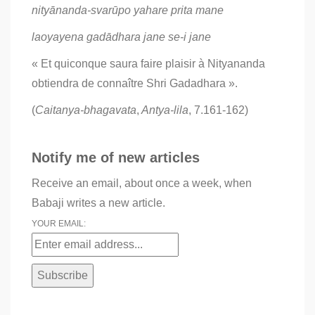
nityānanda-svarūpo yahare prita mane
laoyayena gadādhara jane se-i jane
« Et quiconque saura faire plaisir à Nityananda
obtiendra de connaître Shri Gadadhara ».
(
Caitanya-bhagavata
,
Antya-lila
, 7.161-162)
Notify me of new articles
Receive an email, about once a week, when
Babaji writes a new article.
YOUR EMAIL: