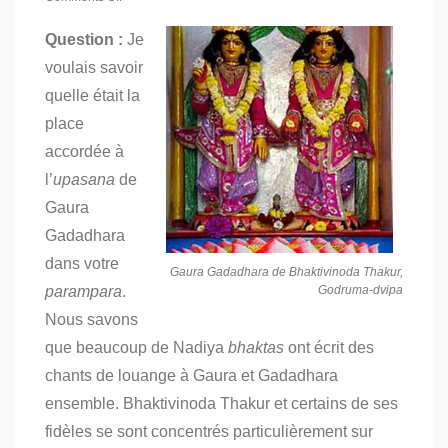
on
L’adoration
Question :
Je
de
voulais savoir
Shri
Shri
quelle était la
Gaura
Gadadhara
place
accordée à
l’
upasana
de
Gaura
Gadadhara
dans votre
Gaura Gadadhara de Bhaktivinoda Thakur,
parampara
.
Godruma-dvipa
Nous savons
que beaucoup de Nadiya
bhaktas
ont écrit des
chants de louange à Gaura et Gadadhara
ensemble. Bhaktivinoda Thakur et certains de ses
fidèles se sont concentrés particulièrement sur