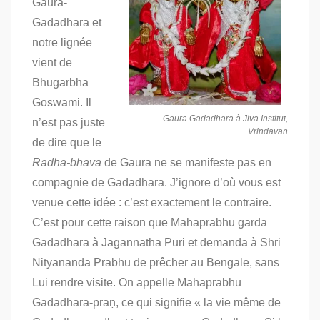
Gaura-
Gadadhara et
notre lignée
vient de
Bhugarbha
Goswami. Il
Gaura Gadadhara à Jiva Institut,
n’est pas juste
Vrindavan
de dire que le
Radha-bhava
de Gaura ne se manifeste pas en
compagnie de Gadadhara. J’ignore d’où vous est
venue cette idée : c’est exactement le contraire.
C’est pour cette raison que Mahaprabhu garda
Gadadhara à Jagannatha Puri et demanda à Shri
Nityananda
Prabhu
de prêcher au Bengale, sans
Lui rendre visite. On appelle Mahaprabhu
Gadadhara-prāṇ, ce qui signifie « la vie même de