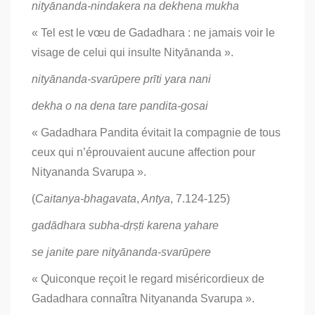
nityānanda-nindakera na dekhena mukha
« Tel est le vœu de Gadadhara : ne jamais voir le
visage de celui qui insulte Nityānanda ».
nityānanda-svarūpere prīti yara nani
dekha o na dena tare pandita-gosai
« Gadadhara Pandita évitait la compagnie de tous
ceux qui n’éprouvaient aucune affection pour
Nityananda Svarupa ».
(
Caitanya-bhagavata
,
Antya
, 7.124-125)
gadādhara subha-dṛṣṭi karena yahare
se janite pare nityānanda-svarūpere
« Quiconque reçoit le regard miséricordieux de
Gadadhara connaîtra Nityananda Svarupa ».