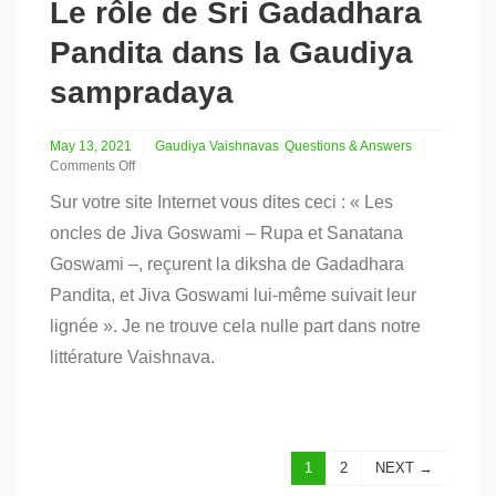
Le rôle de Sri Gadadhara
Pandita dans la Gaudiya
sampradaya
May 13, 2021
Gaudiya Vaishnavas
Questions & Answers
Comments Off
on
Sur votre site Internet vous dites ceci : « Les
Le
rôle
oncles de Jiva Goswami – Rupa et Sanatana
de
Goswami –, reçurent la diksha de Gadadhara
Sri
Gadadhara
Pandita, et Jiva Goswami lui-même suivait leur
Pandita
dans
lignée ». Je ne trouve cela nulle part dans notre
la
littérature Vaishnava.
Gaudiya
sampradaya
1
2
NEXT →