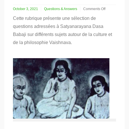
October 3, 2021
Questions & Answers
Comments Off
on
Cette rubrique présente une sélection de
Qu’est-
ce
questions adressées à Satyanarayana Dasa
qu’ekadashi
Babaji sur différents sujets autour de la culture et
?
de la philosophie Vaishnava.