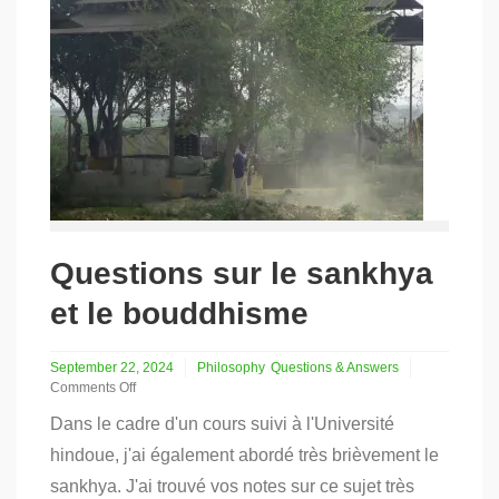
Questions sur le sankhya
et le bouddhisme
September 22, 2024
Philosophy
Questions & Answers
Comments Off
on
Dans le cadre d'un cours suivi à l'Université
Questions
sur
hindoue, j'ai également abordé très brièvement le
le
sankhya. J'ai trouvé vos notes sur ce sujet très
sankhya