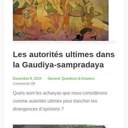
Les autorités ultimes dans
la Gaudiya-sampradaya
December 8, 2024
General
Questions & Answers
Comments Off
on
Quels sont les acharyas que nous considérons
Les
autorités
comme autorités ultimes pour trancher les
ultimes
divergences d’opinions ?
dans
la
Gaudiya-
sampradaya