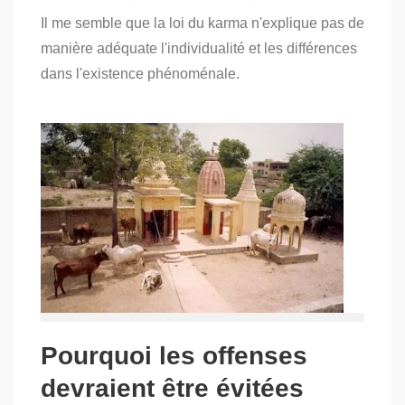
on
Il me semble que la loi du karma n'explique pas de
Au-
delà
manière adéquate l'individualité et les différences
de
dans l'existence phénoménale.
la
logique
:
la
loi
du
karma
Pourquoi les offenses
devraient être évitées