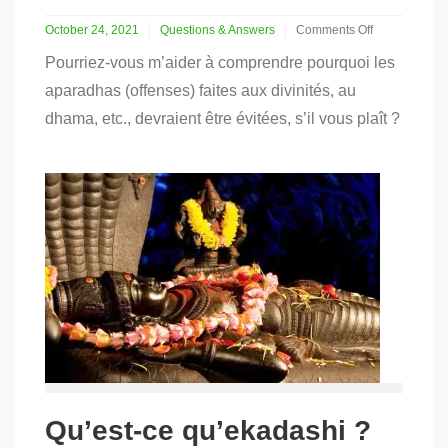
October 24, 2021
Questions & Answers
Comments Off
on
Pourriez-vous m’aider à comprendre pourquoi les
Pourquoi
les
aparadhas (offenses) faites aux divinités, au
offenses
dhama, etc., devraient être évitées, s’il vous plaît ?
devraient
être
évitées
Qu’est-ce qu’ekadashi ?