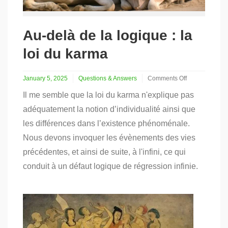
Au-delà de la logique : la
loi du karma
January 5, 2025
Questions & Answers
Comments Off
on
Il me semble que la loi du karma n'explique pas
Au-
delà
adéquatement la notion d’individualité ainsi que
de
les différences dans l’existence phénoménale.
la
logique
Nous devons invoquer les évènements des vies
:
précédentes, et ainsi de suite, à l'infini, ce qui
la
loi
conduit à un défaut logique de régression infinie.
du
karma