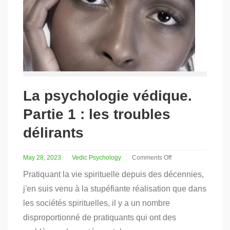
La psychologie védique.
Partie 1 : les troubles
délirants
May 28, 2023
Vedic Psychology
Comments Off
on
Pratiquant la vie spirituelle depuis des décennies,
La
psychologie
j'en suis venu à la stupéfiante réalisation que dans
védique.
les sociétés spirituelles, il y a un nombre
Partie
1
disproportionné de pratiquants qui ont des
: