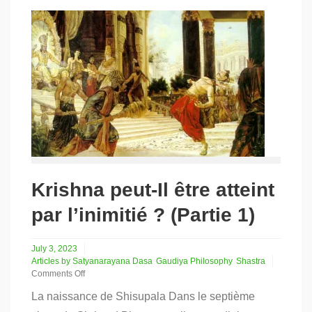
Krishna peut-Il être atteint
par l’inimitié ? (Partie 1)
July 3, 2023
Articles by Satyanarayana Dasa
Gaudiya Philosophy
Shastra
Comments Off
on
La naissance de Shisupala Dans le septième
Krishna
peut-