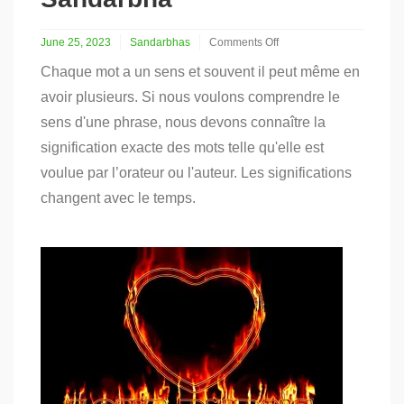
June 25, 2023
Sandarbhas
Comments Off
on
Chaque mot a un sens et souvent il peut même en
Définition
de
avoir plusieurs. Si nous voulons comprendre le
la
sens d'une phrase, nous devons connaître la
bhakti
:
signification exacte des mots telle qu'elle est
un
voulue par l’orateur ou l'auteur. Les significations
aperçu
du
changent avec le temps.
Bhakti
Sandarbha