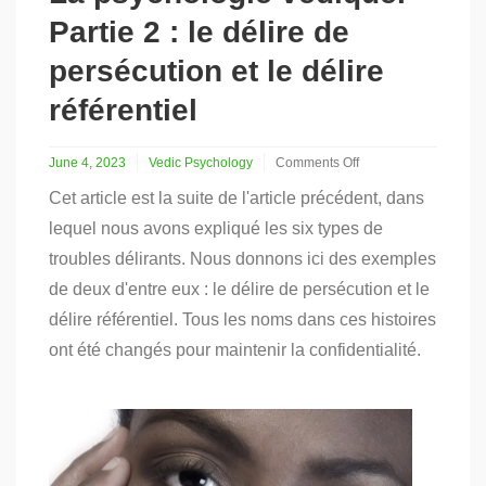
Partie 2 : le délire de
persécution et le délire
référentiel
June 4, 2023
Vedic Psychology
Comments Off
on
Cet article est la suite de l'article précédent, dans
La
psychologie
lequel nous avons expliqué les six types de
védique.
troubles délirants. Nous donnons ici des exemples
Partie
2
de deux d'entre eux : le délire de persécution et le
:
délire référentiel. Tous les noms dans ces histoires
le
délire
ont été changés pour maintenir la confidentialité.
de
persécution
et
le
délire
référentiel