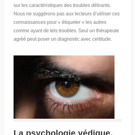
sur les caractéristiques des troubles délirants.
Partie
3
Nous ne suggérons pas aux lecteurs d’utiliser ces
:
connaissances pour « étiqueter » les autres
les
délires
comme ayant de tels troubles. Seul un thérapeute
mégalomaniaque
et
agréé peut poser un diagnostic avec certitude.
érotomaniaque
La psychologie védique.