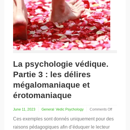
le
délire
de
jalousie
La psychologie védique.
Partie 3 : les délires
mégalomaniaque et
érotomaniaque
June 11, 2023
General
Vedic Psychology
Comments Off
on
Ces exemples sont donnés uniquement pour des
La
psychologie
raisons pédagogiques afin d’éduquer le lecteur
védique.