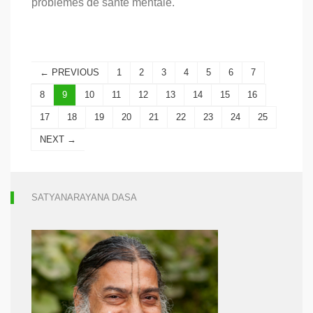
problèmes de santé mentale.
les
troubles
délirants
← PREVIOUS
1
2
3
4
5
6
7
8
9
10
11
12
13
14
15
16
17
18
19
20
21
22
23
24
25
NEXT →
SATYANARAYANA DASA