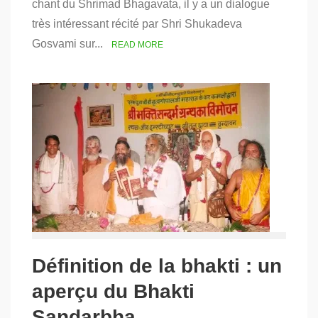
chant du Shrimad Bhagavata, il y a un dialogue
Il
très intéressant récité par Shri Shukadeva
être
atteint
Gosvami sur...
READ MORE
par
l’inimitié
?
(Partie
1)
Définition de la bhakti : un
aperçu du Bhakti
Sandarbha