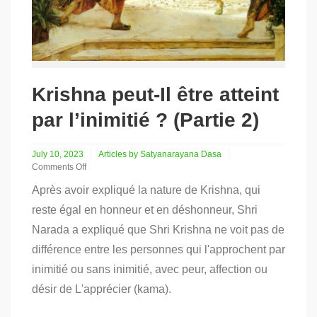
Krishna peut-Il être atteint
par l’inimitié ? (Partie 2)
July 10, 2023
Articles by Satyanarayana Dasa
Comments Off
on
Après avoir expliqué la nature de Krishna, qui
Krishna
peut-
reste égal en honneur et en déshonneur, Shri
Il
Narada a expliqué que Shri Krishna ne voit pas de
être
atteint
différence entre les personnes qui l'approchent par
par
l’inimitié
inimitié ou sans inimitié, avec peur, affection ou
?
désir de L'apprécier (kama).
(Partie
2)