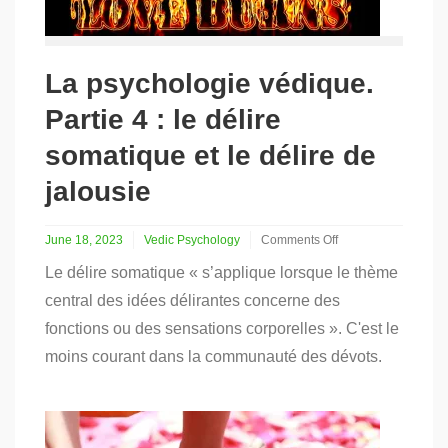
La psychologie védique.
Partie 4 : le délire
somatique et le délire de
jalousie
June 18, 2023
Vedic Psychology
Comments Off
on
Le délire somatique « s’applique lorsque le thème
La
psychologie
central des idées délirantes concerne des
védique.
fonctions ou des sensations corporelles ». C'est le
Partie
4
moins courant dans la communauté des dévots.
:
le
délire
somatique
et