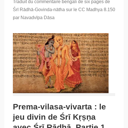
Traduit du commentaire bengali de six pages de
Prema-
vilasa-
Śrī Rādhā-Govinda-nātha sur le CC Madhya 8.150
vivarta
par Navadvīpa Dāsa
:
le
jeu
divin
de
Śrī
Kṛṣṇa
avec
Śrī
Rādhā.
Partie
2
Prema-vilasa-vivarta : le
jeu divin de Śrī Kṛṣṇa
avec Śrī Rādhā. Partie 1