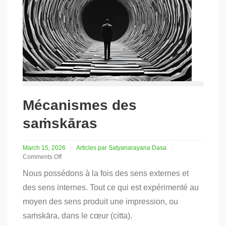
Mécanismes des
saṁskāras
March 15, 2026
Articles par Satyanarayana Dasa
Comments Off
on
Nous possédons à la fois des sens externes et
Mécanismes
des
des sens internes. Tout ce qui est expérimenté au
saṁskāras
moyen des sens produit une impression, ou
saṁskāra, dans le cœur (citta).