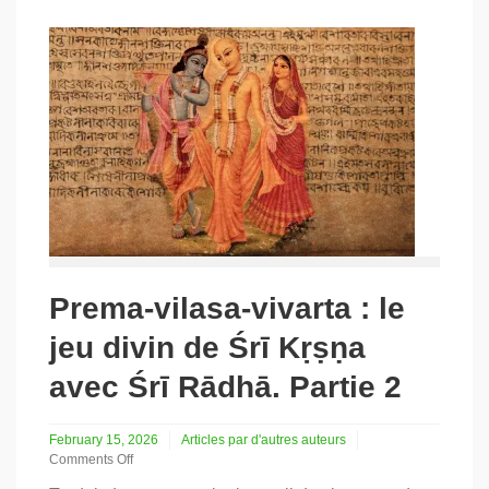
Prema-vilasa-vivarta : le
jeu divin de Śrī Kṛṣṇa
avec Śrī Rādhā. Partie 2
February 15, 2026
Articles par d'autres auteurs
Comments Off
on