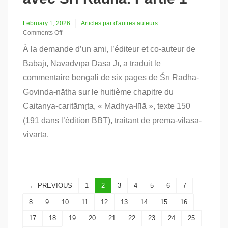
February 1, 2026
Articles par d'autres auteurs
Comments Off
on
À la demande d’un ami, l’éditeur et co-auteur de
Prema-
vilasa-
Bābājī, Navadvīpa Dāsa Jī, a traduit le
vivarta
commentaire bengali de six pages de Śrī Rādhā-
:
le
Govinda-nātha sur le huitième chapitre du
jeu
divin
Caitanya-caritāmṛta, « Madhya-līlā », texte 150
de
(191 dans l’édition BBT), traitant de prema-vilāsa-
Śrī
Kṛṣṇa
vivarta.
avec
Śrī
Rādhā.
Partie
1
← PREVIOUS
1
2
3
4
5
6
7
8
9
10
11
12
13
14
15
16
17
18
19
20
21
22
23
24
25