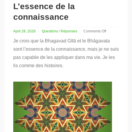
L’essence de la
connaissance
April 28, 2026
Questions / Réponses
Comments Off
on
Je crois que la Bhagavad Gītā et le Bhāgavata
L’essence
de
sont l’essence de la connaissance, mais je ne suis
la
pas capable de les appliquer dans ma vie. Je les
connaissance
lis comme des histoires.