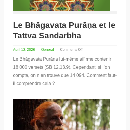
Le Bhāgavata Purāṇa et le
Tattva Sandarbha
April 12, 2026
General
Comments Off
on
Le Bhāgavata Purāṇa lui-même affirme contenir
Le
Bhāgavata
18 000 versets (SB 12.13.9). Cependant, si l’on
Purāṇa
compte, on n’en trouve que 14 094. Comment faut-
et
le
il comprendre cela ?
Tattva
Sandarbha