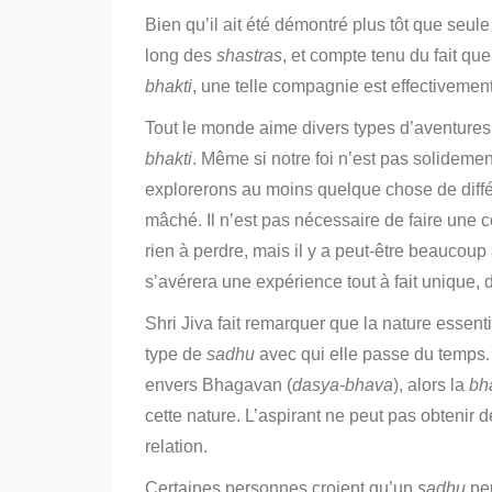
Bien qu’il ait été démontré plus tôt que seule
long des
shastras
,
et compte tenu du fait que
bhakti
, une telle compagnie est effectivement
Tout le monde aime divers types d’aventures. D
bhakti
.
Même si notre foi n’est pas solideme
explorerons au moins quelque chose de diffé
mâché.
Il n’est pas nécessaire de faire une c
rien à perdre, mais il y a peut-être beaucoup 
s’avérera une expérience tout à fait unique, d
Shri Jiva fait remarquer que la nature essent
type de
sadhu
avec qui elle passe du temps.
envers Bhagavan (
dasya-bhava
),
alors la
bh
cette nature.
L’aspirant ne peut pas obtenir d
relation.
Certaines personnes croient qu’un
sadhu
peu