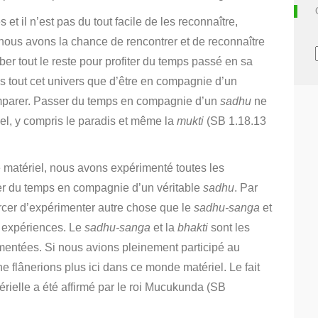
et il n’est pas du tout facile de les reconnaître,
 nous avons la chance de rencontrer et de reconnaître
ber tout le reste pour profiter du temps passé en sa
ans tout cet univers que d’être en compagnie d’un
omparer. Passer du temps en compagnie d’un
sadhu
ne
l, y compris le paradis et même la
mukti
(SB 1.18.13
 matériel, nous avons expérimenté toutes les
er du temps en compagnie d’un véritable
sadhu
.
Par
orcer d’expérimenter autre chose que le
sadhu-sanga
et
s expériences. Le
sadhu-sanga
et la
bhakti
sont les
mentées.
Si nous avions pleinement participé au
e flânerions plus ici dans ce monde matériel.
Le fait
érielle a été affirmé par le roi Mucukunda (SB