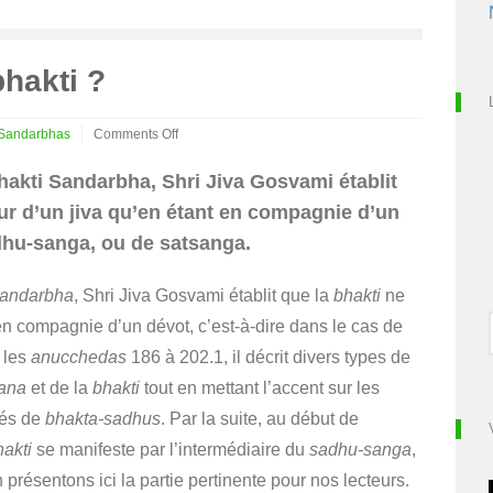
hakti ?
Sandarbhas
Comments Off
on
Comment
akti Sandarbha, Shri Jiva Gosvami établit
atteint-
ur d’un jiva qu’en étant en compagnie d’un
on
la
adhu-sanga, ou de satsanga.
bhakti
?
Sandarbha
, Shri Jiva Gosvami établit que la
bhakti
ne
n compagnie d’un dévot, c’est-à-dire dans le cas de
 les
anucchedas
186 à 202.1, il décrit divers types de
ana
et de la
bhakti
tout en mettant l’accent sur les
ités de
bhakta-sadhus
. Par la suite, au début de
hakti
se manifeste par l’intermédiaire du
sadhu-sanga
,
 présentons ici la partie pertinente pour nos lecteurs.