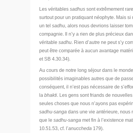
Les véritables
sadhus
sont extrêmement rares 
surtout pour un pratiquant néophyte.
Mais si
un tel
sadhu
, alors nous devrions laisser tom
compagnie.
Il n’y a rien de plus précieux d
véritable
sadhu
.
Rien d’autre ne peut s’y c
peut être comparée à aucun avantage matérie
et SB 4.30.34).
Au cours de notre long séjour dans le monde
possibilités imaginables autres que de pass
conséquent, il n’est pas nécessaire de s’eff
la
bhakti
.
Les gens sont friands de nouvelle
seules choses que nous n’ayons pas expéri
sadhu-sanga
dans une vie antérieure, nous n
que le
sadhu-sanga
met fin à l’existence mat
10.51.53, cf. l’
anuccheda
179).