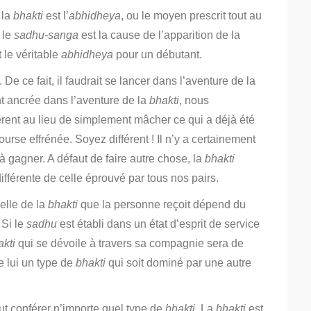
 la
bhakti
est l’
abhidheya
, ou le moyen prescrit tout au
 le
sadhu-sanga
est la cause de l’apparition de la
 le véritable
abhidheya
pour un débutant.
e ce fait, il faudrait se lancer dans l’aventure de la
nt ancrée dans l’aventure de la
bhakti
, nous
rent au lieu de simplement mâcher ce qui a déjà été
ourse effrénée. Soyez différent ! Il n’y a certainement
à gagner. A défaut de faire autre chose, la
bhakti
ifférente de celle éprouvé par tous nos pairs.
ielle de la
bhakti
que la personne reçoit dépend du
Si le
sadhu
est établi dans un état d’esprit de service
akti
qui se dévoile à travers sa compagnie sera de
e lui un type de
bhakti
qui soit dominé par une autre
t conférer n’importe quel type de
bhakti
. La
bhakti
est