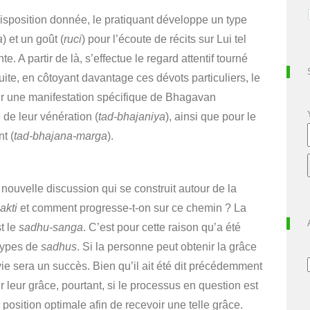
isposition donnée, le pratiquant développe un type
a
) et un goût (
ruci
)
pour l’écoute de récits sur Lui tel
nte.
A partir de là, s’effectue le regard attentif tourné
ite, en côtoyant davantage ces dévots particuliers, le
ur une manifestation spécifique de Bhagavan
 de leur vénération (
tad-bhajaniya
), ainsi que pour le
t (
tad-bhajana-marga
).
uvelle discussion qui se construit autour de la
akti
et comment progresse-t-on sur ce chemin ? La
t le
sadhu-sanga
.
C’est pour cette raison qu’a été
 types de
sadhus
.
Si la personne peut obtenir la grâce
ie sera un succès.
Bien qu’il ait été dit précédemment
leur grâce, pourtant, si le processus en question est
osition optimale afin de recevoir une telle grâce.