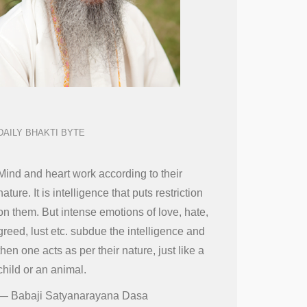
DAILY BHAKTI BYTE
Mind and heart work according to their
nature. It is intelligence that puts restriction
on them. But intense emotions of love, hate,
greed, lust etc. subdue the intelligence and
then one acts as per their nature, just like a
child or an animal.
—
Babaji Satyanarayana Dasa