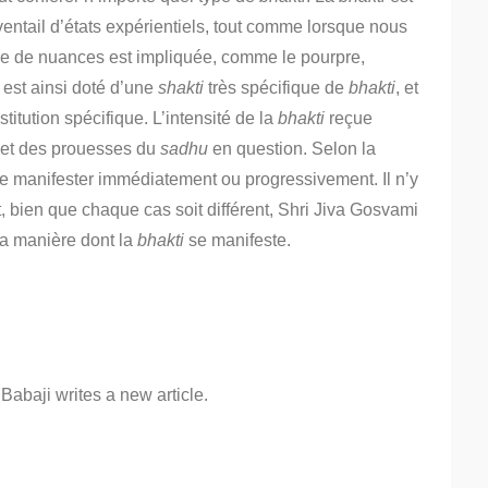
ntail d’états expérientiels,
tout comme lorsque nous
me de nuances est impliquée, comme le pourpre,
 est ainsi doté d’une
shakti
très spécifique de
bhakti
, et
titution spécifique.
L’intensité de la
bhakti
reçue
 et des prouesses du
sadhu
en question.
Selon la
e manifester immédiatement ou progressivement. Il n’y
, bien que chaque cas soit différent, Shri Jiva Gosvami
 la manière dont la
bhakti
se manifeste.
abaji writes a new article.