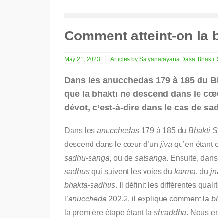
Comment atteint-on la b
May 21, 2023
Articles by Satyanarayana Dasa
Bhakti
Dans les anucchedas 179 à 185 du Bh
que la bhakti ne descend dans le cœ
dévot, c’est-à-dire dans le cas de s
Dans les
anucchedas
179 à 185 du
Bhakti 
descend dans le cœur d’un
jiva
qu’en étant e
sadhu-sanga
, ou de
satsanga
.
Ensuite, dans
sadhus
qui suivent les voies du
karma
, du
jn
bhakta-sadhus
.
Il définit les différentes qual
l’
anuccheda
202.2, il explique comment la
b
la première étape étant la
shraddha
. Nous en