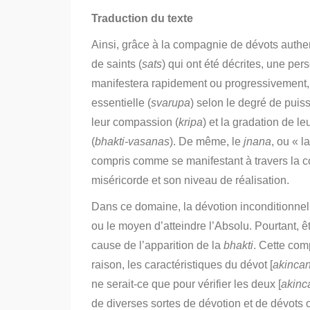
Traduction du texte
Ainsi, grâce à la compagnie de dévots authe
de saints (
sats
) qui ont été décrites, une pe
manifestera rapidement ou progressivement, e
essentielle (
svarupa
) selon le degré de puiss
leur compassion (
kripa
) et la gradation de le
(
bhakti-vasanas
).
De même, le
jnana
, ou « l
compris comme se manifestant à travers la
miséricorde et son niveau de réalisation.
Dans ce domaine, la dévotion inconditionnell
ou le moyen d’atteindre l’Absolu.
Pourtant, 
cause de l’apparition de la
bhakti
. Cette com
raison, les caractéristiques du dévot [
akinca
ne serait-ce que pour vérifier les deux [
akinc
de diverses sortes de dévotion et de dévots o