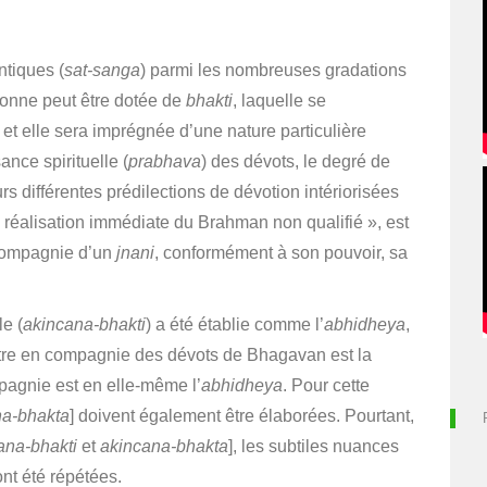
ntiques (
sat-sanga
) parmi les nombreuses gradations
rsonne peut être dotée de
bhakti
, laquelle se
t elle sera imprégnée d’une nature particulière
ance spirituelle (
prabhava
) des dévots, le degré de
urs différentes prédilections de dévotion intériorisées
a réalisation immédiate du Brahman non qualifié », est
 compagnie d’un
jnani
, conformément à son pouvoir, sa
e (
akincana-bhakti
) a été établie comme l’
abhidheya
,
être en compagnie des dévots de Bhagavan est la
pagnie est en elle-même l’
abhidheya
.
Pour cette
na-bhakta
] doivent également être élaborées.
Pourtant,
ana-bhakti
et
akincana-bhakta
], les subtiles nuances
nt été répétées.