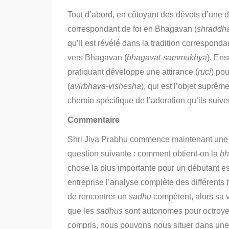
Tout d’abord, en côtoyant des dévots d’une d
correspondant de foi en Bhagavan (
shraddh
qu’Il est révélé dans la tradition corresponda
vers Bhagavan (
bhagavat-sammukhya
).
Ensu
pratiquant développe une attirance (
ruci
) po
(
avirbhava-vishesha
),
qui est l’objet suprême
chemin spécifique de l’adoration qu’ils suiven
Commentaire
Shri Jiva Prabhu commence maintenant une no
question suivante : comment obtient-on la
bh
chose la plus importante pour un débutant es
entreprise l’analyse complète des différents
de rencontrer un
sadhu
compétent, alors sa v
que les
sadhus
sont autonomes pour octroyer 
compris, nous pouvons nous situer dans une p