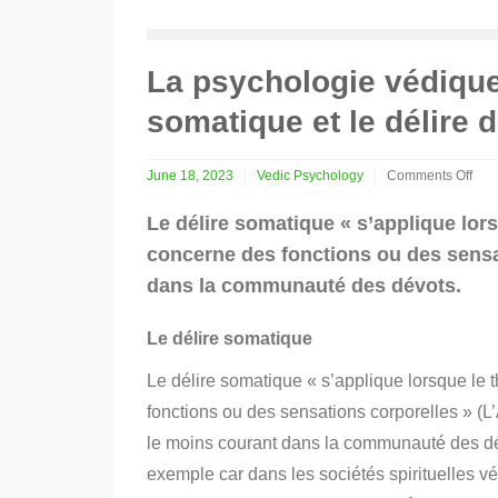
La psychologie védique. 
somatique et le délire d
June 18, 2023
Vedic Psychology
Comments Off
on
La
Le délire somatique « s’applique lor
psychologie
concerne des fonctions ou des sensat
védique.
Partie
dans la communauté des dévots.
4
:
le
Le délire somatique
délire
somatique
Le délire somatique « s’applique lorsque le 
et
fonctions ou des sensations corporelles » (L
le
délire
le moins courant dans la communauté des dé
de
exemple car dans les sociétés spirituelles 
jalousie