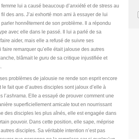
femme lui a causé beaucoup d’anxiété et de stress au
fil des ans. J’ai exhorté mon ami à essayer de lui
parler honnêtement de son problème. Il a répondu
ype avec elle dans le passé. Il lui a parlé de sa
 faire aider, mais elle a refusé de suivre ses
i faire remarquer qu’elle était jalouse des autres
evanche, blâmait le
guru
de sa critique injustifiée et
.
ur ses problèmes de jalousie ne rende son esprit encore
 le fait que d’autres disciples sont jaloux d’elle à
s l’
ashrama
.
E
lle a essayé de prouver comment une
anière superficiellement amicale tout en nourrissant
ne des disciples les plus aînés, elle est engagée dans
rtain pouvoir. Dans cette position, elle sape, méprise
 autres disciples. Sa véritable intention n’est pas