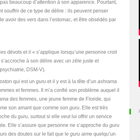
 pas beaucoup d’attention à son apparence.
Pourtant,
 souffrir de ce type de délire : ils peuvent penser
le avoir des vers dans l’estomac, et être obsédés par
les dévots et il « s’applique lorsqu’une personne croit
 s’accroche à son délire avec un zèle juste et
 psychiatrie, DSM-V).
Boston qui est un
guru
et il y est à la tête d’un
ashrama
hommes et femmes. Il m’a confié son problème auquel il
rama
des femmes, une jeune femme de Floride, qui
s comme son amant que comme son
guru
. Elle est très
roche du
guru
, surtout si elle veut lui offrir un service
ple. Elle s’assure que personne ne s’approche du
guru
ours des doutes sur le fait que le
guru
aime quelqu’un