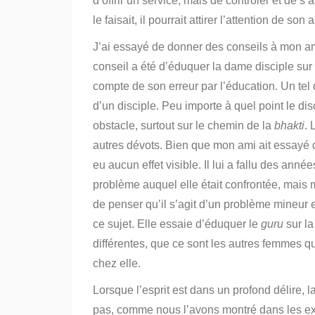
d’offrir un service, mais de contrôler et de 
le faisait, il pourrait attirer l’attention de son 
J’ai essayé de donner des conseils à mon ami
conseil a été d’éduquer la dame disciple sur 
compte de son erreur par l’éducation. Un te
d’un disciple. Peu importe à quel point le di
obstacle, surtout sur le chemin de la
bhakti
. 
autres dévots.
Bien que mon ami ait essayé 
eu aucun effet visible. Il lui a fallu des ann
problème auquel elle était confrontée,
mais m
de penser qu’il s’agit d’un problème mineur et
ce sujet.
Elle essaie d’éduquer le
guru
sur la
différentes, que ce sont les autres femmes qu
chez elle.
Lorsque l’esprit est dans un profond délire, 
pas, comme nous l’avons montré dans les exe