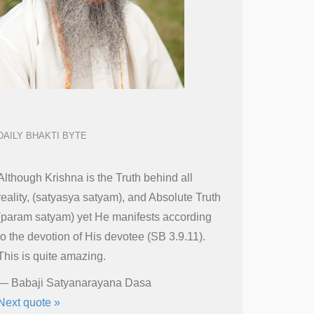
DAILY BHAKTI BYTE
Although Krishna is the Truth behind all
reality, (satyasya satyam), and Absolute Truth
(param satyam) yet He manifests according
to the devotion of His devotee (SB 3.9.11).
This is quite amazing.
—
Babaji Satyanarayana Dasa
Next quote »