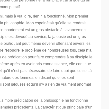
s’assurer que personne ne la remplace car si quelqu’un
amant putatif.
, mais à vrai dire, rien n’a fonctionné. Mon premier
la philosophie. Mon espoir était qu’elle se rendrait
l comportement est un gros obstacle à l’avancement
sciple est dévoué au service,
la jalousie est un gros
Le pratiquant peut même devenir offensant envers les
de résoudre le problème de nombreuses fois, cela n’a
ées de prédication pour faire comprendre à sa disciple le
ême après en avoir pris connaissance, elle continue
 qu’il n’est pas nécessaire de faire quoi que ce soit à
 nature des femmes, en disant qu’elles sont
i sont jalouses et qu’il n’y a rien de vraiment anormal
la simple prédication de la philosophie ne fonctionne
mples précédents. La caractéristique principale d’un