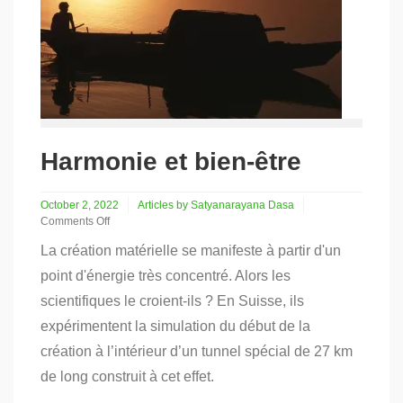
Harmonie et bien-être
October 2, 2022
Articles by Satyanarayana Dasa
Comments Off
on
La création matérielle se manifeste à partir d'un
Harmonie
et
point d'énergie très concentré. Alors les
bien-
scientifiques le croient-ils ? En Suisse, ils
être
expérimentent la simulation du début de la
création à l’intérieur d’un tunnel spécial de 27 km
de long construit à cet effet.