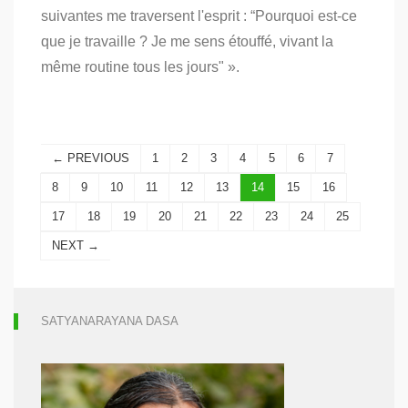
vie
suivantes me traversent l'esprit : “Pourquoi est-ce
que je travaille ? Je me sens étouffé, vivant la
même routine tous les jours" ».
← PREVIOUS
1
2
3
4
5
6
7
8
9
10
11
12
13
14
15
16
17
18
19
20
21
22
23
24
25
NEXT →
SATYANARAYANA DASA