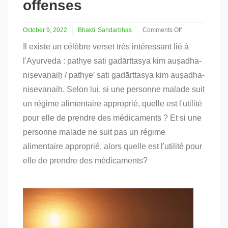
offenses
October 9, 2022
Bhakti
Sandarbhas
Comments Off
on
Il existe un célèbre verset très intéressant lié à
Nama-
aparadhas
l'Ayurveda : pathye sati gadārttasya kim auṣadha-
:
niṣevaṇaiḥ / pathye’ sati gadārttasya kim auṣadha-
les
dix
niṣevaṇaiḥ. Selon lui, si une personne malade suit
offenses
un régime alimentaire approprié, quelle est l'utilité
pour elle de prendre des médicaments ? Et si une
personne malade ne suit pas un régime
alimentaire approprié, alors quelle est l'utilité pour
elle de prendre des médicaments?