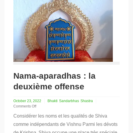
Nama-aparadhas : la
deuxième offense
October 23, 2022
Bhakti
Sandarbhas
Shastra
Comments Off
on
Considérer les noms et les qualités de Shiva
Nama-
aparadhas
comme indépendants de Vishnu Parmi les dévots
:
de Krishna, Shiva occupe une place très spéciale.
la