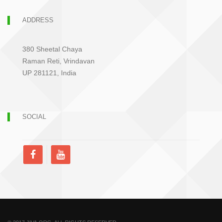
ADDRESS
380 Sheetal Chaya
Raman Reti, Vrindavan
UP 281121, India
SOCIAL