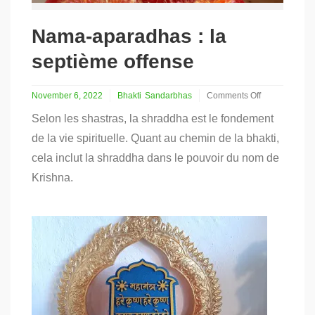
Nama-aparadhas : la
septième offense
November 6, 2022
Bhakti
Sandarbhas
Comments Off
on
Selon les shastras, la shraddha est le fondement
Nama-
aparadhas
de la vie spirituelle. Quant au chemin de la bhakti,
:
cela inclut la shraddha dans le pouvoir du nom de
la
septième
Krishna.
offense