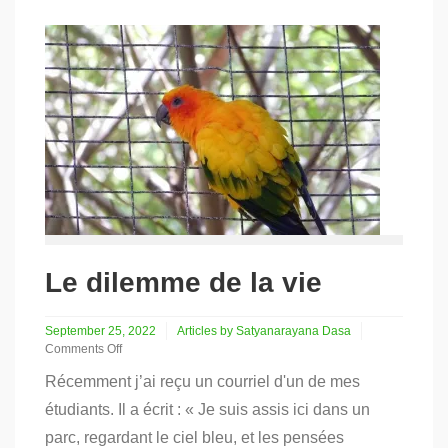
Le dilemme de la vie
September 25, 2022
Articles by Satyanarayana Dasa
Comments Off
on
Récemment j’ai reçu un courriel d'un de mes
Le
dilemme
étudiants. Il a écrit : « Je suis assis ici dans un
de
parc, regardant le ciel bleu, et les pensées
la