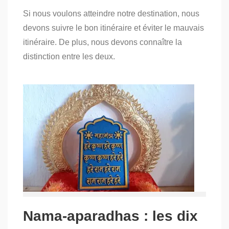
on
Si nous voulons atteindre notre destination, nous
Nama-
aparadhas
devons suivre le bon itinéraire et éviter le mauvais
:
itinéraire. De plus, nous devons connaître la
la
première
distinction entre les deux.
offense
Nama-aparadhas : les dix