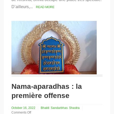
deuxième
D’ailleurs,...
READ MORE
offense
Nama-aparadhas : la
première offense
October 16, 2022
Bhakti
Sandarbhas
Shastra
Comments Off