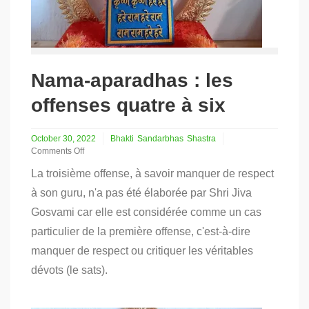
Nama-aparadhas : les
offenses quatre à six
October 30, 2022
Bhakti
Sandarbhas
Shastra
Comments Off
on
La troisième offense, à savoir manquer de respect
Nama-
aparadhas
à son guru, n'a pas été élaborée par Shri Jiva
:
Gosvami car elle est considérée comme un cas
les
offenses
particulier de la première offense, c'est-à-dire
quatre
à
manquer de respect ou critiquer les véritables
six
dévots (le sats).