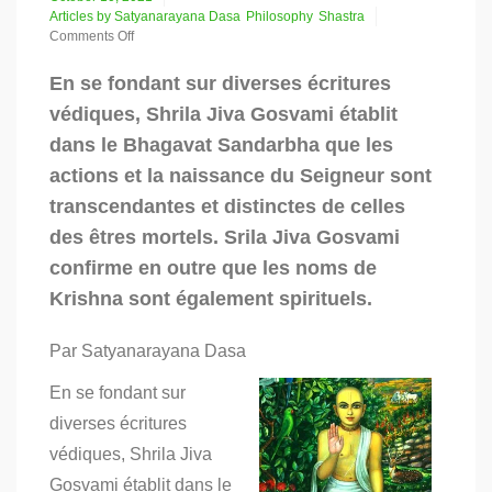
Articles by Satyanarayana Dasa
Philosophy
Shastra
Comments Off
on
La
En se fondant sur diverses écritures
nature
védiques, Shrila Jiva Gosvami établit
transcendante
du
dans le Bhagavat Sandarbha que les
Saint
actions et la naissance du Seigneur sont
Nom
(première
transcendantes et distinctes de celles
partie)
des êtres mortels. Srila Jiva Gosvami
confirme en outre que les noms de
Krishna sont également spirituels.
Par Satyanarayana Dasa
En se fondant sur
diverses écritures
védiques, Shrila Jiva
Gosvami établit dans le