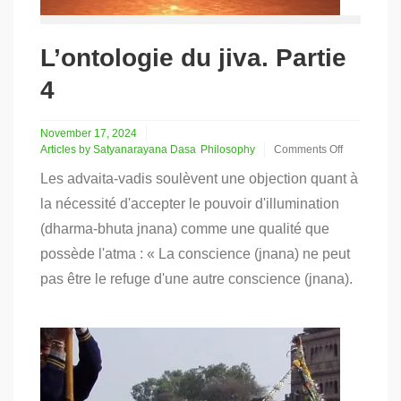
L’ontologie du jiva. Partie
4
November 17, 2024
Articles by Satyanarayana Dasa
Philosophy
Comments Off
on
Les advaita-vadis soulèvent une objection quant à
L’ontologie
du
la nécessité d'accepter le pouvoir d'illumination
jiva.
(dharma-bhuta jnana) comme une qualité que
Partie
4
possède l'atma : « La conscience (jnana) ne peut
pas être le refuge d'une autre conscience (jnana).