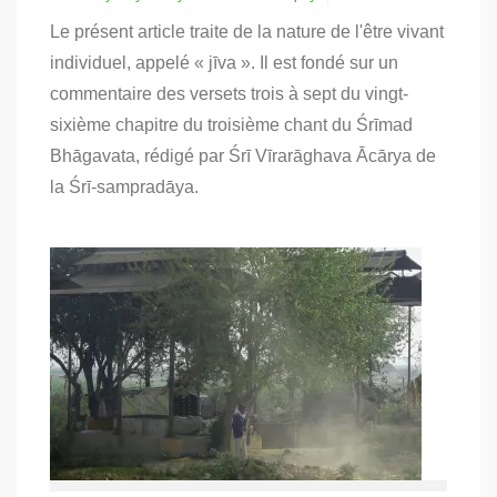
on
Le présent article traite de la nature de l'être vivant
L’ontologie
du
individuel, appelé « jīva ». Il est fondé sur un
jiva.
commentaire des versets trois à sept du vingt-
Partie
1
sixième chapitre du troisième chant du Śrīmad
Bhāgavata, rédigé par Śrī Vīrarāghava Ācārya de
la Śrī-sampradāya.