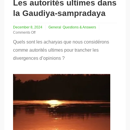
Les autorités ultimes dans
la Gaudiya-sampradaya
December 8, 2024
General
Questions & Answers
Comments Off
on
Quels sont les acharyas que nous considérons
Les
autorités
comme autorités ultimes pour trancher les
ultimes
divergences d’opinions ?
dans
la
Gaudiya-
sampradaya