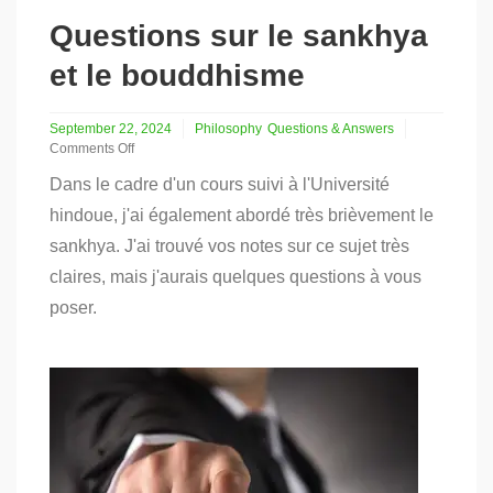
Questions sur le sankhya
et le bouddhisme
September 22, 2024
Philosophy
Questions & Answers
Comments Off
on
Dans le cadre d'un cours suivi à l'Université
Questions
sur
hindoue, j'ai également abordé très brièvement le
le
sankhya. J'ai trouvé vos notes sur ce sujet très
sankhya
et
claires, mais j'aurais quelques questions à vous
le
bouddhisme
poser.