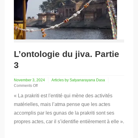
L’ontologie du jiva. Partie
3
November 3, 2024
Articles by Satyanarayana Dasa
Comments Off
on
« La prakriti est l'entité qui mène des activités
L’ontologie
du
matérielles, mais l’atma pense que les actes
jiva.
accomplis par les gunas de la prakriti sont ses
Partie
3
propres actes, car il s’identifie entièrement à elle ».