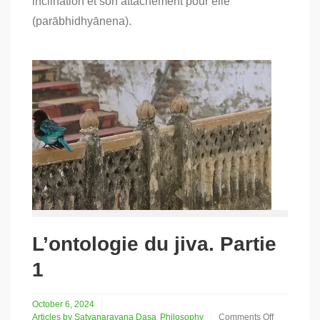
inclination et son attachement pour elle
Partie
2
(parābhidhyānena).
L’ontologie du jiva. Partie
1
October 6, 2024
Articles by Satyanarayana Dasa
Philosophy
Comments Off