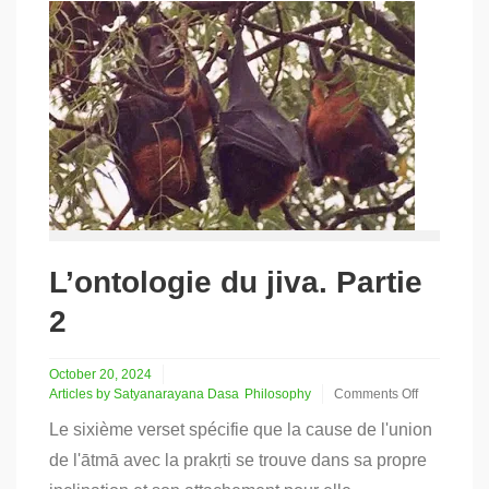
L’ontologie du jiva. Partie
2
October 20, 2024
Articles by Satyanarayana Dasa
Philosophy
Comments Off
on
Le sixième verset spécifie que la cause de l'union
L’ontologie
du
de l'ātmā avec la prakṛti se trouve dans sa propre
jiva.