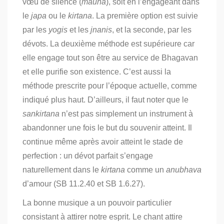
vœu de silence (
mauna
), soit en l’engageant dans
le
japa
ou le
kirtana
.
La première option est suivie
par les
yogis
et les
jnanis
, et la seconde, par les
dévots.
La deuxième méthode est supérieure car
elle engage tout son être au service de Bhagavan
et elle purifie son existence.
C’est aussi la
méthode prescrite pour l’époque actuelle, comme
indiqué plus haut. D’ailleurs, il faut noter que le
sankirtana
n’est pas simplement un instrument à
abandonner une fois le but du souvenir atteint. Il
continue même après avoir atteint le stade de
perfection : un dévot parfait s’engage
naturellement dans le
kirtana
comme un
anubhava
d’amour (SB 11.2.40 et SB 1.6.27).
La bonne musique a un pouvoir particulier
consistant à attirer notre esprit. Le chant attire