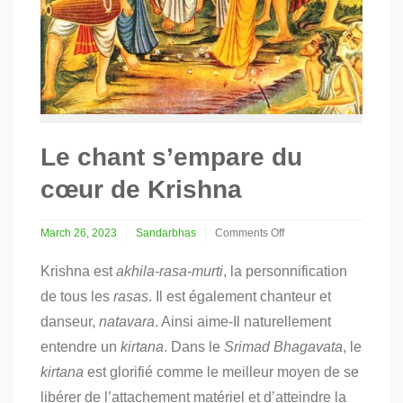
Le chant s’empare du
cœur de Krishna
March 26, 2023
Sandarbhas
Comments Off
on
Le
Krishna est
akhila-rasa-murti
, la personnification
chant
de tous les
rasas
. Il est également chanteur et
s’empare
du
danseur,
natavara
.
Ainsi aime-Il naturellement
cœur
entendre un
kirtana
. Dans le
de
Srimad Bhagavata
, le
Krishna
kirtana
est glorifié comme le meilleur moyen de se
libérer de l’attachement matériel et d’atteindre la