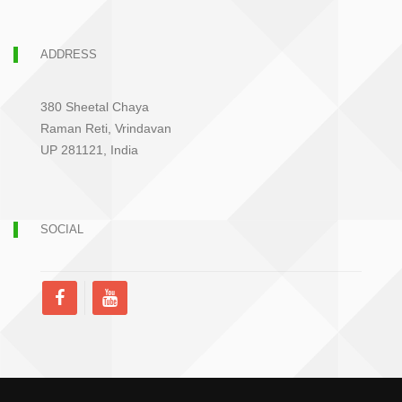
ADDRESS
380 Sheetal Chaya
Raman Reti, Vrindavan
UP 281121, India
SOCIAL