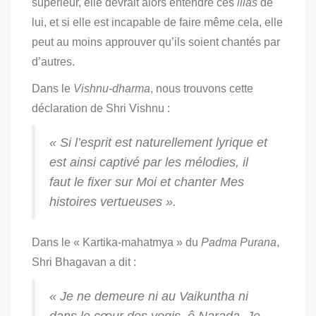
supérieur, elle devrait alors entendre ces
lilas
de
lui,
et si elle est incapable de faire même cela, elle
peut au moins approuver qu’ils soient chantés par
d’autres.
Dans le
Vishnu-dharma
, nous trouvons cette
déclaration de Shri Vishnu :
« Si l’esprit est naturellement lyrique et
est ainsi captivé par les mélodies, il
faut le fixer sur Moi et chanter Mes
histoires vertueuses ».
Dans le « Kartika-mahatmya » du
Padma Purana
,
Shri Bhagavan a dit :
« Je ne demeure ni au Vaikuntha ni
dans le cœur des
yogis
, ô Narada. Je