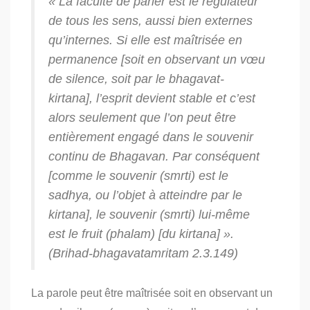
« La faculté de parler est le régulateur
de tous les sens, aussi bien externes
qu’internes. Si elle est maîtrisée en
permanence [soit en observant un vœu
de silence, soit par le
bhagavat-
kirtana
],
l’esprit devient stable et c’est
alors seulement que l’on peut être
entièrement engagé dans le souvenir
continu de Bhagavan.
Par conséquent
[comme le souvenir (
smrti
) est le
sadhya
, ou l’objet à atteindre par le
kirtana
], le souvenir (
smrti
) lui-même
est le fruit (
phalam
) [du
kirtana
] ».
(
Brihad-bhagavatamritam
2.3.149)
La parole peut être maîtrisée soit en observant un