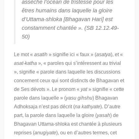
assèche l’océan de tristesse pour les
êtres humains dans laquelle la gloire
d’Uttama-shloka [Bhagavan Hari] est
constamment chantée ». (SB 12.12.49-
50)
Le mot «
asatih
» signifie ici « faux » (
asatya
), et «
asat-katha
», « paroles qui s’intéressent au trivial
», signifie « parole dans laquelle les discussions
concernent ceux qui sont distincts de Bhagavan et
de Ses dévots ».
Le pronom «
yat
» signifie « cette
parole dans laquelle » (
yasu gihshu
) Bhagavan
Adhoksaja n’est pas décrit (
na kathyate
).
D’autre
part, la parole dans laquelle la gloire (
yasah
) de
Bhagavan Uttama-shloka est chantée à plusieurs
reprises (
anugiyate
), ou en d’autres termes, cet