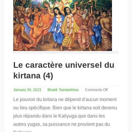
Le caractère universel du
kirtana (4)
January 30, 2023
Bhakti
Sandarbhas
Comments Off
on
Le pouvoir du kirtana ne dépend d'aucun moment
Le
caractère
ou lieu spécifique. Bien que le kirtana soit devenu
universel
plus répandu dans le Kaliyuga que dans les
du
kirtana
autres yugas, sa puissance ne provient pas du
(4)