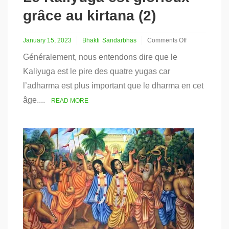
grâce au kirtana (2)
January 15, 2023
Bhakti
Sandarbhas
Comments Off
on
Généralement, nous entendons dire que le
Le
Kaliyuga
Kaliyuga est le pire des quatre yugas car
est
l’adharma est plus important que le dharma en cet
glorieux
grâce
âge....
READ MORE
au
kirtana
(2)