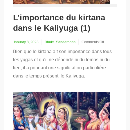
L’importance du kirtana
dans le Kaliyuga (1)
January 8, 2023
Bhakti
Sandarbhas
Comments Off
on
Bien que le kirtana ait son importance dans tous
L’importance
du
les yugas et qu’il ne dépende ni du temps ni du
kirtana
lieu, il a pourtant une signification particulière
dans
le
dans le temps présent, le Kaliyuga.
Kaliyuga
(1)