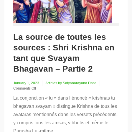
La source de toutes les
sources : Shri Krishna en
tant que Svayam
Bhagavan – Partie 2
January 1, 2023
Articles by Satyanarayana Dasa
Comments Off
on
La conjonction « tu » dans l’énoncé « krishnas tu
La
source
bhagavan svayam » distingue Krishna de tous les
de
avataras mentionnés dans les versets précédents,
toutes
les
y compris tous les amsas, vibhutis et même le
sources
:
Purusha Lui-même.