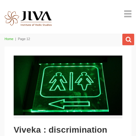
Home
|
Page 12
Viveka : discrimination