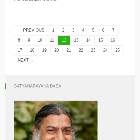
Shri
Krishna
en
tant
que
← PREVIOUS
1
2
3
4
5
6
7
Svayam
Bhagavan
8
9
10
11
12
13
14
15
16
–
Partie
17
18
19
20
21
22
23
24
25
2
NEXT →
SATYANARAYANA DASA