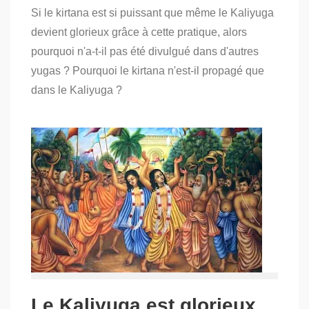
on
Si le kirtana est si puissant que même le Kaliyuga
Le
gloire
devient glorieux grâce à cette pratique, alors
du
pourquoi n'a-t-il pas été divulgué dans d'autres
kirtana
ne
yugas ? Pourquoi le kirtana n'est-il propagé que
fut
dans le Kaliyuga ?
pas
divulguée
dans
d’autres
yugas
(3)
Le Kaliyuga est glorieux