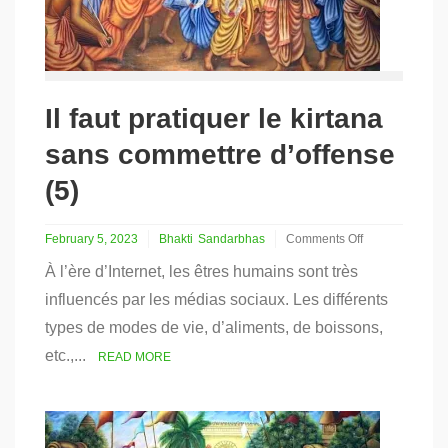
Il faut pratiquer le kirtana
sans commettre d’offense
(5)
February 5, 2023
Bhakti
Sandarbhas
Comments Off
on
À l’ère d’Internet, les êtres humains sont très
Il
faut
influencés par les médias sociaux. Les différents
pratiquer
types de modes de vie, d’aliments, de boissons,
le
kirtana
etc.,...
READ MORE
sans
commettre
d’offense
(5)