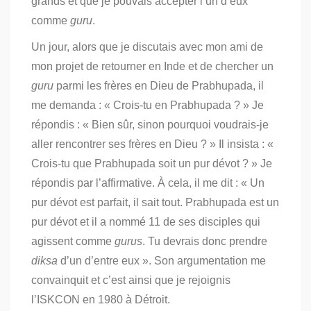
grands et que je pouvais accepter l’un d’eux
comme
guru
.
Un jour, alors que je discutais avec mon ami de
mon projet de retourner en Inde et de chercher un
guru
parmi les frères en Dieu de Prabhupada, il
me demanda : « Crois-tu en Prabhupada ? » Je
répondis : « Bien sûr, sinon pourquoi voudrais-je
aller rencontrer ses frères en Dieu ? » Il insista : «
Crois-tu que Prabhupada soit un pur dévot ? » Je
répondis par l’affirmative. À cela, il me dit : « Un
pur dévot est parfait, il sait tout.
Prabhupada est un
pur dévot et il a nommé 11 de ses disciples qui
agissent comme
gurus
. Tu devrais donc prendre
diksa
d’un d’entre eux ». Son argumentation me
convainquit et c’est ainsi que je rejoignis
l’ISKCON en 1980 à Détroit.