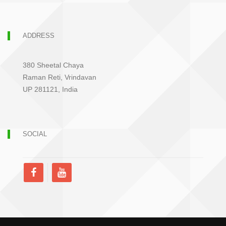
ADDRESS
380 Sheetal Chaya
Raman Reti, Vrindavan
UP 281121, India
SOCIAL