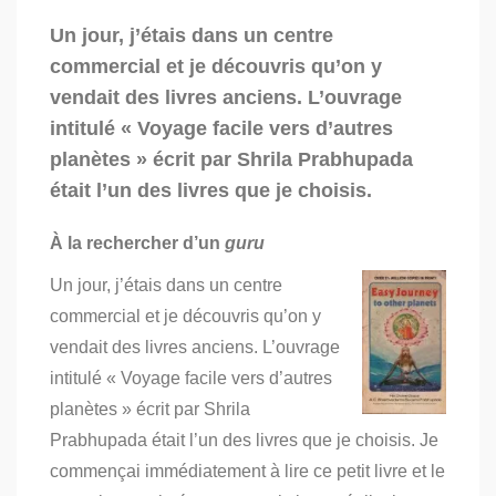
on
Atha
Un jour, j’étais dans un centre
Sadhu-
commercial et je découvris qu’on y
sanga
–
vendait des livres anciens. L’ouvrage
Partie
intitulé « Voyage facile vers d’autres
2
planètes » écrit par Shrila Prabhupada
était l’un des livres que je choisis.
À la rechercher d’un
guru
Un jour, j’étais dans un centre
commercial et je découvris qu’on y
vendait des livres anciens. L’ouvrage
intitulé « Voyage facile vers d’autres
planètes » écrit par Shrila
Prabhupada était l’un des livres que je choisis. Je
commençai immédiatement à lire ce petit livre et le