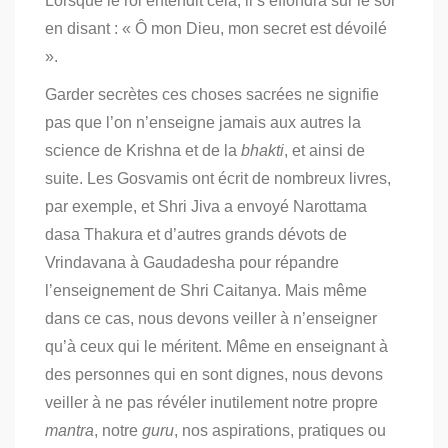
Lorsque le roi entendit cela, il s’effondra sur le sol
en disant : « Ô mon Dieu, mon secret est dévoilé
».
Garder secrètes ces choses sacrées ne signifie
pas que l’on n’enseigne jamais aux autres la
science de Krishna et de la
bhakti
, et ainsi de
suite.
Les Gosvamis ont écrit de nombreux livres,
par exemple, et Shri Jiva a envoyé Narottama
dasa Thakura et d’autres grands dévots de
Vrindavana à Gaudadesha pour répandre
l’enseignement de Shri Caitanya.
Mais même
dans ce cas, nous devons veiller à n’enseigner
qu’à ceux qui le méritent.
Même en enseignant à
des personnes qui en sont dignes, nous devons
veiller à ne pas révéler inutilement notre propre
mantra
, notre
guru
, nos aspirations, pratiques ou