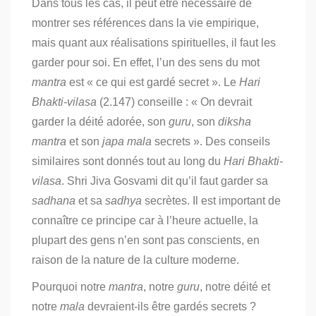
Dans tous les cas, il peut être nécessaire de
montrer ses références dans la vie empirique,
mais quant aux réalisations spirituelles, il faut les
garder pour soi.
En effet, l’un des sens du mot
mantra
est « ce qui est gardé secret ». Le
Hari
Bhakti-vilasa
(2.147) conseille :
« On devrait
garder la déité adorée, son
guru
, son
diksha
mantra
et son
japa mala
secrets ».
Des conseils
similaires sont donnés tout au long du
Hari Bhakti-
vilasa
. Shri Jiva Gosvami dit qu’il faut garder sa
sadhana
et sa
sadhya
secrètes.
Il est important de
connaître ce principe car à l’heure actuelle, la
plupart des gens n’en sont pas conscients, en
raison de la nature de la culture moderne.
Pourquoi notre
mantra
, notre
guru
, notre déité et
notre
mala
devraient-ils être gardés secrets ?