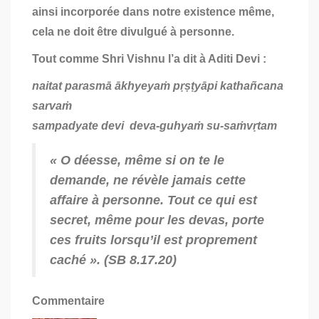
ainsi incorporée dans notre existence même,
cela ne doit être divulgué à personne.
Tout comme Shri Vishnu l’a dit à Aditi Devi :
naitat parasmā ākhyeyaṁ pṛṣṭyāpi kathañcana
sarvaṁ
sampadyate devi deva-guhyaṁ su-saṁvṛtam
« O déesse, même si on te le
demande, ne révèle jamais cette
affaire à personne. Tout ce qui est
secret, même pour les
devas
, porte
ces fruits lorsqu’il est proprement
caché ». (SB 8.17.20)
Commentaire