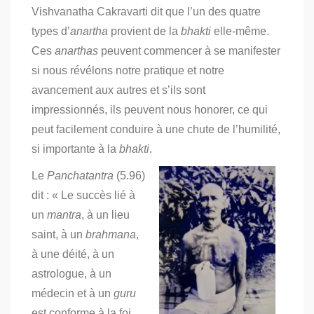
Vishvanatha Cakravarti dit que l’un des quatre
types d’
anartha
provient de la
bhakti
elle-même.
Ces
anarthas
peuvent commencer à se manifester
si nous révélons notre pratique et notre
avancement aux autres et s’ils sont
impressionnés, ils peuvent nous honorer, ce qui
peut facilement conduire à une chute de l’humilité,
si importante à la
bhakti
.
Le
Panchatantra
(5.96)
dit : « Le succès lié à
un
mantra
, à un lieu
saint, à un
brahmana
,
à une déité, à un
astrologue, à un
médecin et à un
guru
est conforme à la foi