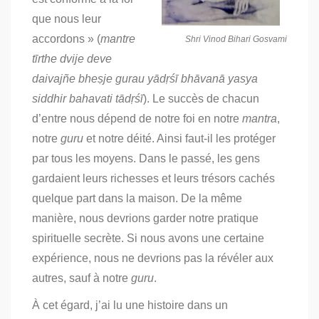
que nous leur
accordons »
(
mantre
Shri Vinod Bihari Gosvami
tīrthe dvije deve
daivajñe bheṣje gurau yādṛśī bhāvanā yasya
siddhir bahavati tādṛśī
).
Le succès de chacun
d’entre nous dépend de notre foi en notre
mantra
,
notre
guru
et notre déité. Ainsi faut-il les protéger
par tous les moyens.
Dans le passé, les gens
gardaient leurs richesses et leurs trésors cachés
quelque part dans la maison. De la même
manière, nous devrions garder notre pratique
spirituelle secrète.
Si nous avons une certaine
expérience, nous ne devrions pas la révéler aux
autres, sauf à notre
guru
.
À cet égard, j’ai lu une histoire dans un