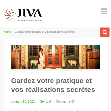
Home
|
Gardez votre pratique et vos réalisations secrètes
Gardez votre pratique et
vos réalisations secrètes
January 30, 2022
General
Comments Off
on
Gardez