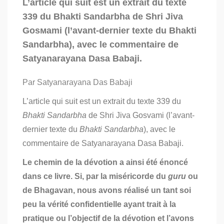
L’article qui suit est un extrait du texte
votre
339 du Bhakti Sandarbha de Shri Jiva
pratique
et
Gosмami (l’avant-dernier texte du Bhakti
vos
Sandarbha), avec le commentaire de
réalisations
secrètes
Satyanarayana Dasa Babaji.
Par Satyanarayana Das Babaji
L’article qui suit est un extrait du texte 339 du
Bhakti Sandarbha
de Shri Jiva Gosvami (l’avant-
dernier texte du
Bhakti Sandarbha
),
avec le
commentaire de Satyanarayana Dasa Babaji.
Le chemin de la dévotion a ainsi été énoncé
dans ce livre. Si, par la miséricorde du
guru
ou
de Bhagavan, nous avons réalisé un tant soi
peu la vérité confidentielle ayant trait à la
pratique ou l’objectif de la dévotion et l’avons