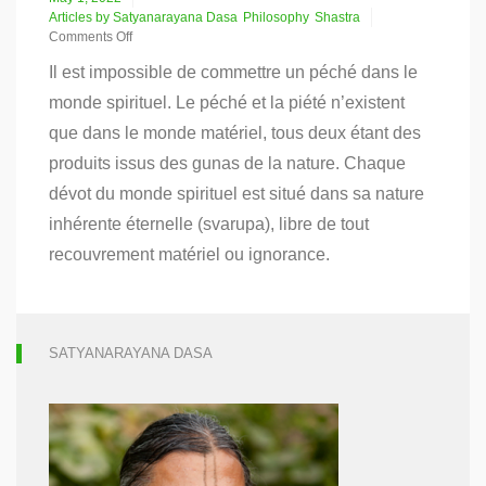
Articles by Satyanarayana Dasa
Philosophy
Shastra
Comments Off
on
Il est impossible de commettre un péché dans le
Personne
ne
monde spirituel. Le péché et la piété n’existent
déchoit
que dans le monde matériel, tous deux étant des
du
Vaikuntha
produits issus des gunas de la nature. Chaque
(Bhagavat
Sandarbha,
dévot du monde spirituel est situé dans sa nature
51)
inhérente éternelle (svarupa), libre de tout
–
Partie
recouvrement matériel ou ignorance.
4echoit
SATYANARAYANA DASA