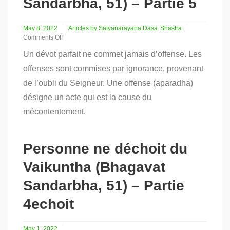
Sandarbha, 51) – Partie 5
May 8, 2022
Articles by Satyanarayana Dasa
Shastra
Comments Off
on
Un dévot parfait ne commet jamais d’offense. Les
Personne
ne
offenses sont commises par ignorance, provenant
déchoit
de l’oubli du Seigneur. Une offense (aparadha)
du
Vaikuntha
désigne un acte qui est la cause du
(Bhagavat
Sandarbha,
mécontentement.
51)
–
Partie
Personne ne déchoit du
5
Vaikuntha (Bhagavat
Sandarbha, 51) – Partie
4echoit
May 1, 2022