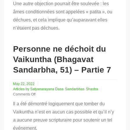
Une autre objection pourrait être soulevée : les
Personne
ne
âmes conditionnées sont appelées « patita », ou
déchoit
déchues, et cela implique qu’auparavant elles
du
Vaikuntha
n’étaient pas déchues.
(Bhagavat
Sandarbha,
51)
–
Personne ne déchoit du
Partie
8
Vaikuntha (Bhagavat
Sandarbha, 51) – Partie 7
May 22, 2022
Articles by Satyanarayana Dasa
Sandarbhas
Shastra
Comments Off
on
Il a été démontré logiquement que tomber du
Personne
ne
Vaikuntha n’est en aucun cas possible et qu’il n’y
déchoit
a aucune preuve scripturaire pour soutenir un tel
du
Vaikuntha
événement.