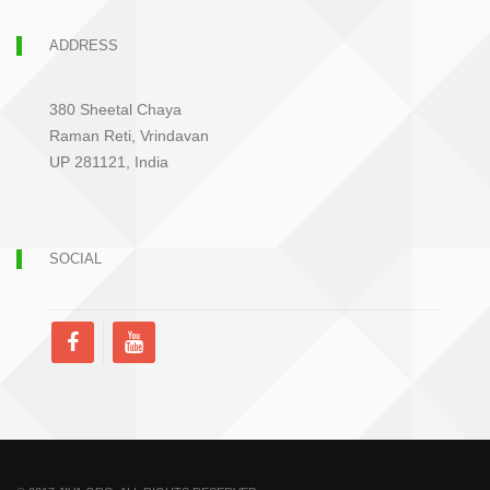
ADDRESS
380 Sheetal Chaya
Raman Reti, Vrindavan
UP 281121, India
SOCIAL