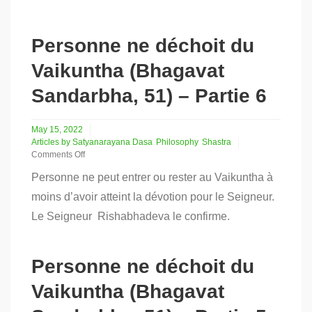
(Bhagavat
Sandarbha,
51)
–
Personne ne déchoit du
Partie
7
Vaikuntha (Bhagavat
Sandarbha, 51) – Partie 6
May 15, 2022
Articles by Satyanarayana Dasa
Philosophy
Shastra
Comments Off
on
Personne ne peut entrer ou rester au Vaikuntha à
Personne
ne
moins d’avoir atteint la dévotion pour le Seigneur.
déchoit
Le Seigneur Rishabhadeva le confirme.
du
Vaikuntha
(Bhagavat
Sandarbha,
Personne ne déchoit du
51)
–
Vaikuntha (Bhagavat
Partie
6