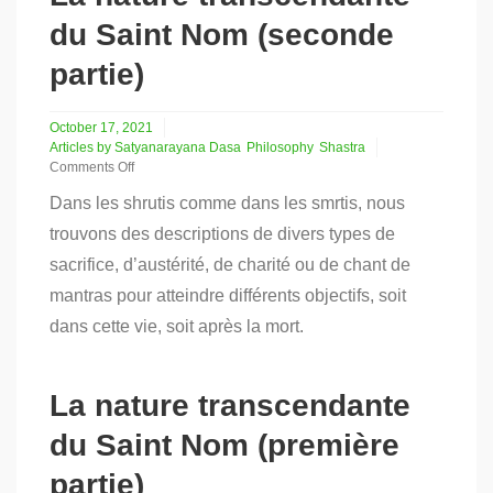
du Saint Nom (seconde
partie)
October 17, 2021
Articles by Satyanarayana Dasa
Philosophy
Shastra
Comments Off
on
Dans les shrutis comme dans les smrtis, nous
La
nature
trouvons des descriptions de divers types de
transcendante
sacrifice, d’austérité, de charité ou de chant de
du
Saint
mantras pour atteindre différents objectifs, soit
Nom
(seconde
dans cette vie, soit après la mort.
partie)
La nature transcendante
du Saint Nom (première
partie)