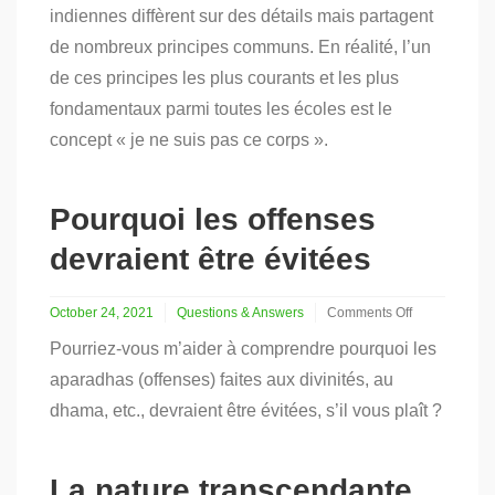
indiennes diffèrent sur des détails mais partagent
du
principe
de nombreux principes communs. En réalité, l’un
«
de ces principes les plus courants et les plus
tu
n’es
fondamentaux parmi toutes les écoles est le
pas
ce
concept « je ne suis pas ce corps ».
corps
»
Pourquoi les offenses
devraient être évitées
October 24, 2021
Questions & Answers
Comments Off
on
Pourriez-vous m’aider à comprendre pourquoi les
Pourquoi
les
aparadhas (offenses) faites aux divinités, au
offenses
dhama, etc., devraient être évitées, s’il vous plaît ?
devraient
être
évitées
La nature transcendante