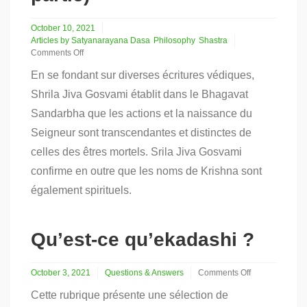
October 10, 2021
Articles by Satyanarayana Dasa
Philosophy
Shastra
Comments Off
on
En se fondant sur diverses écritures védiques,
La
nature
Shrila Jiva Gosvami établit dans le Bhagavat
transcendante
Sandarbha que les actions et la naissance du
du
Saint
Seigneur sont transcendantes et distinctes de
Nom
(première
celles des êtres mortels. Srila Jiva Gosvami
partie)
confirme en outre que les noms de Krishna sont
également spirituels.
Qu’est-ce qu’ekadashi ?
October 3, 2021
Questions & Answers
Comments Off
on
Cette rubrique présente une sélection de
Qu’est-