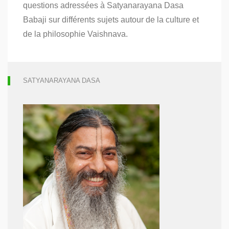
ce
questions adressées à Satyanarayana Dasa
qu’ekadashi
Babaji sur différents sujets autour de la culture et
?
de la philosophie Vaishnava.
SATYANARAYANA DASA