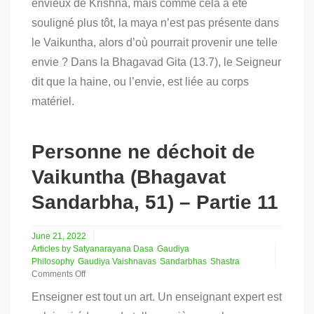
envieux de Krishna, mais comme cela a été
déchoit
souligné plus tôt, la maya n’est pas présente dans
du
Vaikuntha
le Vaikuntha, alors d’où pourrait provenir une telle
(Bhagavat
envie ? Dans la Bhagavad Gita (13.7), le Seigneur
Sandarbha,
51)
dit que la haine, ou l’envie, est liée au corps
–
Partie
matériel.
12
Personne ne déchoit de
Vaikuntha (Bhagavat
Sandarbha, 51) – Partie 11
June 21, 2022
Articles by Satyanarayana Dasa
Gaudiya
Philosophy
Gaudiya Vaishnavas
Sandarbhas
Shastra
Comments Off
on
Enseigner est tout un art. Un enseignant expert est
Personne
ne