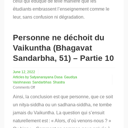
celui qui éduque de telle manière que les
déchoit
étudiants embrassent l’enseignement comme le
de
Vaikuntha
leur, sans confusion ni dégradation.
(Bhagavat
Sandarbha,
51)
–
Personne ne déchoit du
Partie
11
Vaikuntha (Bhagavat
Sandarbha, 51) – Partie 10
June 12, 2022
Articles by Satyanarayana Dasa
Gaudiya
Vaishnavas
Sandarbhas
Shastra
Comments Off
on
Ainsi, la conclusion est que personne, que ce soit
Personne
ne
un nitya-siddha ou un sadhana-siddha, ne tombe
déchoit
jamais du Vaikuntha. La question qui s’ensuit
du
Vaikuntha
naturellement est : « Alors, d’où venons-nous ? »
(Bhagavat