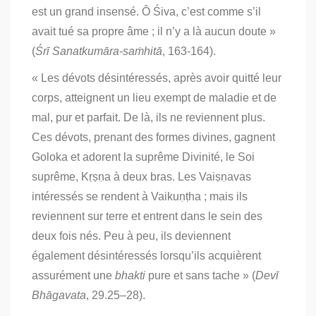
est un grand insensé. Ô Śiva, c’est comme s’il
avait tué sa propre âme ; il n’y a là aucun doute »
(
Śrī Sanatkumāra-saṁhitā
, 163-164).
« Les dévots désintéressés, après avoir quitté leur
corps, atteignent un lieu exempt de maladie et de
mal, pur et parfait. De là, ils ne reviennent plus.
Ces dévots, prenant des formes divines, gagnent
Goloka et adorent la suprême Divinité, le Soi
suprême, Kṛṣṇa à deux bras. Les Vaiṣṇavas
intéressés se rendent à Vaikuṇṭha ; mais ils
reviennent sur terre et entrent dans le sein des
deux fois nés. Peu à peu, ils deviennent
également désintéressés lorsqu’ils acquièrent
assurément une
bhakti
pure et sans tache » (
Devī
Bhāgavata
, 29.25–28).