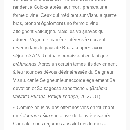
rendent à Goloka après leur mort, prenant une
forme divine. Ceux qui méditent sur Viṣṇu à quatre
bras, prenant également une forme divine,
atteignent Vaikuṇṭha. Mais les Vaiṣṇavas qui
adorent Viṣṇu de manière intéressée doivent
revenir dans le pays de Bhārata après avoir
séjourné à Vaikuṇṭha et renaissent en tant que
brāhmaṇas
. Après un certain temps, ils deviennent
à leur tour des dévots désintéressés du Seigneur
Viṣṇu, car le Seigneur leur accorde également Sa
dévotion et Sa sagesse sans tache » (
Brahma-
vaivarta Purāṇa
,
Prakṛti-khaṇḍa
, 26.27-31).
« Comme nous avions offert nos vies en touchant
un
śālagrāma-śilā
sur la rive de la rivière sacrée
Gandaki, nous reçûmes aussitôt des formes à