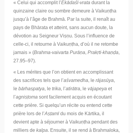
« Celui qui accomplit l’
Ekādaśī-vrata
durant la
quinzaine claire ou sombre demeure à Vaikuṇṭha
jusqu’à l’âge de Brahmā. Par la suite, il renaît au
pays de Bhārata et atteint, sans aucun doute, la
dévotion au Seigneur Viṣṇu. Sous l’influence de
celle-ci, il retourne à Vaikuṇṭha, d’où il ne retombe
jamais » (
Brahma-vaivarta Purāṇa
,
Prakṛti-khaṇḍa
,
27.95–97).
« Les mérites que l’on obtient en accomplissant
des sacrifices tels que l’
aśvamedha
, le
rājasūya
,
le
bārhaspatya
, le
trika
, l’
atirātra
, le
vājapeya
et
l’
agniṣṭoma
sont facilement acquis en écoutant
cette prière. Si quelqu’un récite ou entend cette
prière lors de l’
Aṣṭamī
du mois de Kārtika, il
devient apte à séjourner à Vaikuṇṭha pendant des
milliers de
kalpa
. Ensuite, il se rend à Brahmaloka,