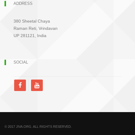
ADDRESS
380 Sheetal Chaya
Raman Reti, Vrindavan
UP 281121, India
SOCIAL
© 2017 JIVA.ORG. ALL RIGHTS RESERVED.