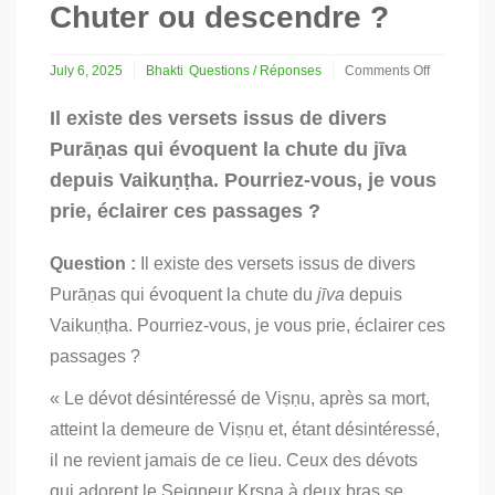
Chuter ou descendre ?
July 6, 2025
Bhakti
Questions / Réponses
Comments Off
on
Chuter
Il existe des versets issus de divers
ou
Purāṇas qui évoquent la chute du jīva
descendre
?
depuis Vaikuṇṭha. Pourriez-vous, je vous
prie, éclairer ces passages ?
Question :
Il existe des versets issus de divers
Purāṇas qui évoquent la chute du
jīva
depuis
Vaikuṇṭha. Pourriez-vous, je vous prie, éclairer ces
passages ?
« Le dévot désintéressé de Viṣṇu, après sa mort,
atteint la demeure de Viṣṇu et, étant désintéressé,
il ne revient jamais de ce lieu. Ceux des dévots
qui adorent le Seigneur Kṛṣṇa à deux bras se