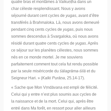
quatre bras et montâmes à Vaikuṇṭha dans un
char céleste resplendissant. Nous y avons
séjourné durant cent cycles de
yugas
, avant d’être
transférés à Brahmaloka. Là, nous avons demeuré
pendant cinq cents cycles de
yugas
, puis nous
sommes descendus à Svargaloka, où nous avons
résidé durant quatre cents cycles de
yugas
. Après
ce séjour sur les planètes célestes, nous sommes
nés en ce monde mortel. Je me souviens
parfaitement comment tout cela fut rendu possible
par la seule miséricorde du
śālagrāma-śilā
et du
Seigneur Hari. » (
Kalki Purāṇa
, 25.14-17).
« Sache que Mon Vṛndāvana est empli de félicité.
Celui qui y entre n’est plus soumis aux cycles de
la naissance et de la mort. Celui qui, après être
entré dans Ma forêt, en ressort pour aller ailleurs