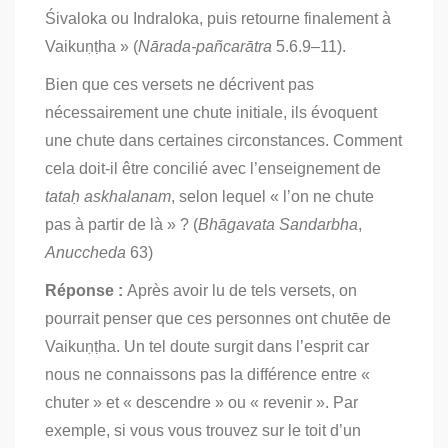
Śivaloka ou Indraloka, puis retourne finalement à
Vaikuṇṭha » (
Nārada-pañcarātra
5.6.9–11).
Bien que ces versets ne décrivent pas
nécessairement une chute initiale, ils évoquent
une chute dans certaines circonstances. Comment
cela doit-il être concilié avec l’enseignement de
tataḥ askhalanam
, selon lequel « l’on ne chute
pas à partir de là » ? (
Bhāgavata Sandarbha
,
Anuccheda
63)
Réponse :
Après avoir lu de tels versets, on
pourrait penser que ces personnes ont chutēe de
Vaikuṇṭha. Un tel doute surgit dans l’esprit car
nous ne connaissons pas la différence entre «
chuter » et « descendre » ou « revenir ». Par
exemple, si vous vous trouvez sur le toit d’un