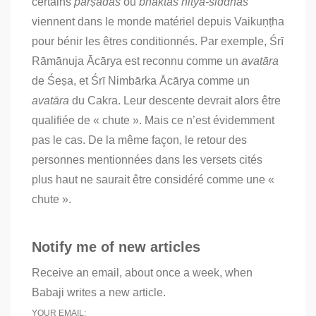
certains
pārṣadas
ou
bhaktas nitya-siddhas
viennent dans le monde matériel depuis Vaikuṇṭha
pour bénir les êtres conditionnés. Par exemple, Śrī
Rāmānuja Ācārya est reconnu comme un
avatāra
de Śeṣa, et Śrī Nimbārka Ācārya comme un
avatāra
du Cakra. Leur descente devrait alors être
qualifiée de « chute ». Mais ce n’est évidemment
pas le cas. De la même façon, le retour des
personnes mentionnées dans les versets cités
plus haut ne saurait être considéré comme une «
chute ».
Notify me of new articles
Receive an email, about once a week, when
Babaji writes a new article.
YOUR EMAIL: