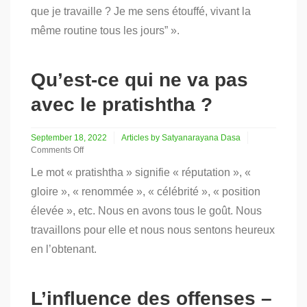
que je travaille ? Je me sens étouffé, vivant la
même routine tous les jours” ».
Qu’est-ce qui ne va pas
avec le pratishtha ?
September 18, 2022
Articles by Satyanarayana Dasa
Comments Off
on
Le mot « pratishtha » signifie « réputation », «
Qu’est-
ce
gloire », « renommée », « célébrité », « position
qui
élevée », etc. Nous en avons tous le goût. Nous
ne
va
travaillons pour elle et nous nous sentons heureux
pas
avec
en l’obtenant.
le
pratishtha
?
L’influence des offenses –