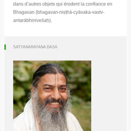
dans d’autres objets qui érodent la confiance en
–
Partie
Bhagavan (bhagavan-niṣṭhā-cyāvaka-vastv-
5
antarābhiniveśaḥ).
SATYANARAYANA DASA