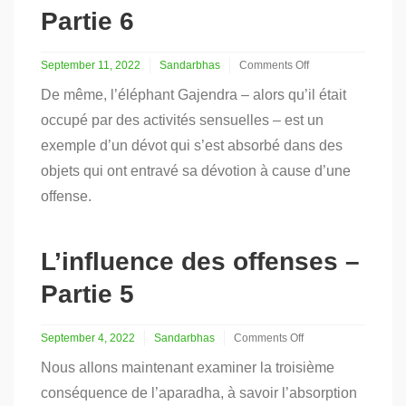
Partie 6
September 11, 2022
Sandarbhas
Comments Off
on
De même, l’éléphant Gajendra – alors qu’il était
L’influence
des
occupé par des activités sensuelles – est un
offenses
exemple d’un dévot qui s’est absorbé dans des
–
Partie
objets qui ont entravé sa dévotion à cause d’une
6
offense.
L’influence des offenses –
Partie 5
September 4, 2022
Sandarbhas
Comments Off
on
Nous allons maintenant examiner la troisième
L’influence
des
conséquence de l’aparadha, à savoir l’absorption
offenses