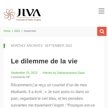
Home
|
2022
|
September
MONTHLY ARCHIVES: SEPTEMBER 2022
Le dilemme de la vie
September 25, 2022
Articles by Satyanarayana Dasa
Comments Off
on
Récemment j’ai reçu un courriel d’un de mes
Le
dilemme
étudiants. Il a écrit : « Je suis assis ici dans un
de
parc, regardant le ciel bleu, et les pensées
la
vie
suivantes me traversent l’esprit : “Pourquoi est-ce