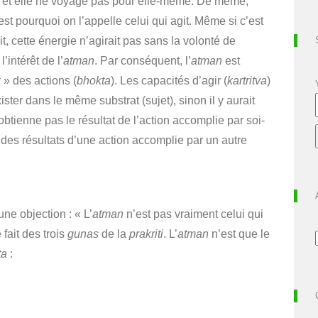
, et elle ne voyage pas pour elle-même. De même,
st pourquoi on l’appelle celui qui agit. Même si c’est
git, cette énergie n’agirait pas sans la volonté de
’intérêt de l’
atman
. Par conséquent, l’
atman
est
» des actions (
bhokta
). Les capacités d’agir (
kartritva
)
ister dans le même substrat (sujet), sinon il y aurait
’obtienne pas le résultat de l’action accomplie par soi-
 des résultats d’une action accomplie par un autre
e objection : « L’
atman
n’est pas vraiment celui qui
 fait des trois
gunas
de la
prakriti
. L’
atman
n’est que le
ta
: