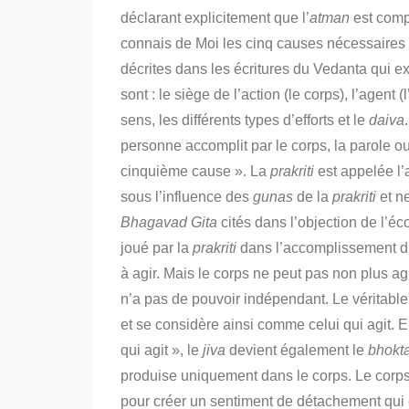
déclarant explicitement que l’
atman
est compt
connais de Moi les cinq causes nécessaires 
décrites dans les écritures du Vedanta qui e
sont : le siège de l’action (le corps), l’agent (
sens, les différents types d’efforts et le
daiva
personne accomplit par le corps, la parole ou l
cinquième cause ». La
prakriti
est appelée l’a
sous l’influence des
gunas
de la
prakriti
et n
Bhagavad Gita
cités dans l’objection de l’é
joué par la
prakriti
dans l’accomplissement d’un
à agir. Mais le corps ne peut pas non plus ag
n’a pas de pouvoir indépendant. Le véritable 
et se considère ainsi comme celui qui agit. E
qui agit », le
jiva
devient également le
bhokt
produise uniquement dans le corps. Le corps
pour créer un sentiment de détachement qui e