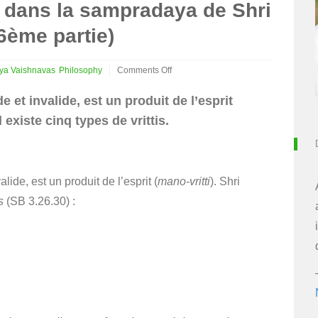
tre dans la sampradaya de Shri
6ème partie)
ya Vaishnavas
Philosophy
Comments Off
on
Le
et invalide, est un produit de l’esprit
Soi
l existe cinq types de vrittis.
et
le
libre
arbitre
dans
ide, est un produit de l’esprit (
mano-vritti
). Shri
la
sampradaya
s
(SB 3.26.30) :
de
Shri
Caitanya
Mahaprabhu
(6ème
partie)