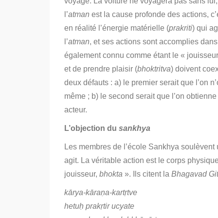
voyage. La voiture ne voyagera pas sans lui
l’
atman
est la cause profonde des actions, c’e
en réalité l’énergie matérielle (
prakriti
) qui a
l’
atman
, et ses actions sont accomplies dans l
également connu comme étant le « jouisseur 
et de prendre plaisir (
bhoktritva
) doivent coex
deux défauts : a) le premier serait que l’on n
même ; b) le second serait que l’on obtienne
acteur.
L’objection du
sankhya
Les membres de l’école Sankhya soulèvent un
agit. La véritable action est le corps physique
jouisseur,
bhokta
». Ils citent la
Bhagavad Gi
kārya-kāraṇa-kartṛtve
hetuḥ prakṛtir ucyate