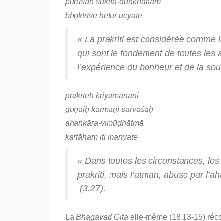
puruṣaḥ sukha-duḥkhānāṁ
bhoktṛtve hetur ucyate
« La
prakriti
est considérée comme la
qui sont le fondement de toutes les 
l’expérience du bonheur et de la so
prakṛteḥ kriyamāṇāni
guṇaiḥ karmāṇi sarvaśaḥ
ahaṅkāra-vimūḍhātmā
kartāham iti manyate
« Dans toutes les circonstances, les
prakriti
, mais l’
atman
, abusé par l’
ah
(3.27).
La
Bhagavad Gita
elle-même (18.13-15)
réco