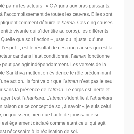
é parmi les acteurs : « Ô Arjuna aux bras puissants,
à l’accomplissement de toutes les œuvres. Elles sont
xpliquent comment détruire le
karma
. Ces cinq causes
l’entité vivante qui s’identifie au corps), les différents
. Quelle que soit l’action – juste ou injuste, qu’une
’esprit –, est le résultat de ces cinq causes qui est la
cteur car dans l’état conditionné, l’
atman
fonctionne
e peut pas agir indépendamment. Les versets de la
cole Sankhya mettent en évidence le rôle prédominant
e action. Ils font valoir que l’
atman
n’est pas le seul
ir sans la présence de l’
atman
. Le corps est inerte et
agent est l’
ahankara
. L’
atman
s’identifie à l’
ahankara
n raison de ce concept de soi, à savoir « je suis celui
a
, ou jouisseur, bien que l’acte de jouissance se
 est également déclaré comme étant celui qui agit
st nécessaire à la réalisation de soi.