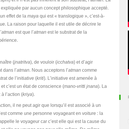
 expliquée par aucun concept philosophique accepté.
un effet de la
maya
qui est « translogique », c’est-à-
ue. La raison pour laquelle il est utile de décrire le
’
atman
est que l’
atman
est le substrat de la
périence.
naître (
jnatritva
), de vouloir (
icchatva
) et d’agir
t dans l’
atman
. Nous acceptons l’
atman
comme
rat de l’initiative (
kriti
). L’initiative est amenée à
) et c’est un état de conscience (
mano-vritti jnana
). La
 à l’action (
kriya
).
action, il ne peut agir que lorsqu’il est associé à un
C’est comme une personne voyageant en voiture : la
appelle le voyageur car c’est elle qui est la cause du