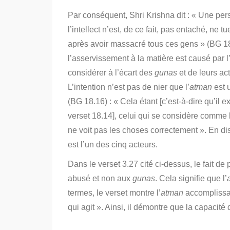
Par conséquent, Shri Krishna dit : « Une perso
l’intellect n’est, de ce fait, pas entaché, ne 
après avoir massacré tous ces gens » (BG 18
l’asservissement à la matière est causé par 
considérer à l’écart des
gunas
et de leurs ac
L’intention n’est pas de nier que l’
atman
est 
(BG 18.16) : « Cela étant [c’est-à-dire qu’il
verset 18.14], celui qui se considère comme l
ne voit pas les choses correctement ». En disa
est l’un des cinq acteurs.
Dans le verset 3.27 cité ci-dessus, le fait de 
abusé et non aux
gunas
. Cela signifie que l’
termes, le verset montre l’
atman
accomplissant
qui agit ». Ainsi, il démontre que la capacité d