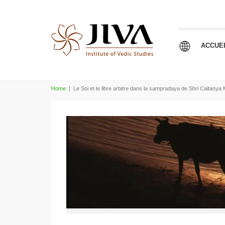
ACCUE
Home
|
Le Soi et le libre arbitre dans la sampradaya de Shri Caitany