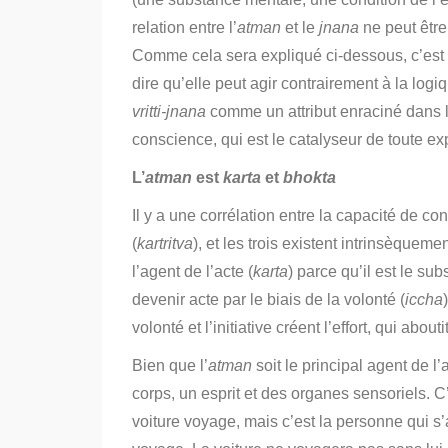
relation entre l’
atman
et le
jnana
ne peut être
Comme cela sera expliqué ci-dessous, c’est 
dire qu’elle peut agir contrairement à la logiq
vritti-jnana
comme un attribut enraciné dans l
conscience, qui est le catalyseur de toute ex
L’
atman
est
karta
et
bhokta
Il y a une corrélation entre la capacité de con
(
kartritva
), et les trois existent intrinsèquemen
l’agent de l’acte (
karta
) parce qu’il est le subst
devenir acte par le biais de la volonté (
iccha
volonté et l’initiative créent l’effort, qui aboutit
Bien que l’
atman
soit le principal agent de l’
corps, un esprit et des organes sensoriels. 
voiture voyage, mais c’est la personne qui s’