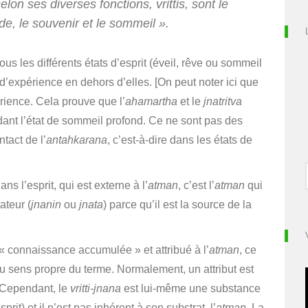
elon ses diverses fonctions,
vrittis
, sont le
ide, le souvenir et le sommeil ».
us les différents états d’esprit (éveil, rêve ou sommeil
s d’expérience en dehors d’elles. [On peut noter ici que
ience. Cela prouve que l’
ahamartha
et le
jnatritva
ant l’état de sommeil profond. Ce ne sont pas des
tact de l’
antahkarana
, c’est-à-dire dans les états de
s l’esprit, qui est externe à l’
atman
, c’est l’
atman
qui
ateur (
jnanin
ou
jnata
) parce qu’il est la source de la
« connaissance accumulée » et attribué à l’
atman
, ce
u sens propre du terme. Normalement, un attribut est
. Cependant, le
vritti-jnana
est lui-même une substance
it) et il n’est pas inhérent à son substrat, l’
atman
. La