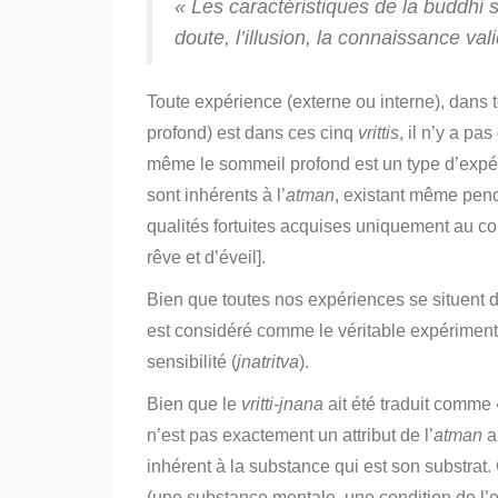
« Les caractéristiques de la
buddhi
s
doute, l’illusion, la connaissance val
Toute expérience (externe ou interne), dans to
profond) est dans ces cinq
vrittis
, il n’y a pa
même le sommeil profond est un type d’expér
sont inhérents à l’
atman
, existant même pend
qualités fortuites acquises uniquement au con
rêve et d’éveil].
Bien que toutes nos expériences se situent dan
est considéré comme le véritable expériment
sensibilité (
jnatritva
).
Bien que le
vritti-jnana
ait été traduit comme 
n’est pas exactement un attribut de l’
atman
a
inhérent à la substance qui est son substrat
(une substance mentale, une condition de l’espr