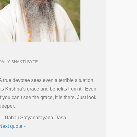
DAILY BHAKTI BYTE
A true devotee sees even a terrible situation
as Krishna’s grace and benefits from it. Even
if you can’t see the grace, it is there. Just look
deeper.
—
Babaji Satyanarayana Dasa
Next quote »