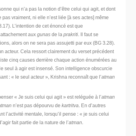
nne qui n’a pas la notion d’être celui qui agit, et dont
tue pas vraiment, ni elle n’est liée [à ses actes] même
.17). L’intention de cet énoncé est que
l’attachement aux
gunas
de la
prakriti
. Il faut se
tions, alors on ne sera pas assujetti par eux (BG 3.28).
un acteur. Cela ressort clairement du verset précédent
 existe cinq causes derrière chaque action énumérées au
e seul à agir est insensé. Son intelligence obscurcie
nt : « le seul acteur », Krishna reconnaît que l’
atman
penser « Je suis celui qui agit » est reléguée à l’
atman
atman
n’est pas dépourvu de
kartritva
. En d’autres
 l’activité mentale, lorsqu’il pense : « je suis celui
’agir fait partie de la nature de l’
atman
.