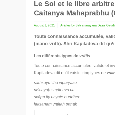
Le Soi et le libre arbi
Caitanya Mahaprabhu (
August 1, 2021
Articles by Satyanarayana Dasa
Gaudi
Toute connaissance accumulée, valide 
(mano-vritti). Shri Kapiladeva dit qu’i
Les différents types de
vrittis
Toute connaissance accumulée, valide et inval
Kapiladeva dit qu’il existe cinq types de
vritti
saṁśayo ‘tha viparyāso
niścayaḥ smṛtir eva ca
svāpa ity ucyate buddher
lakṣaṇaṁ vṛttitaḥ pṛthak