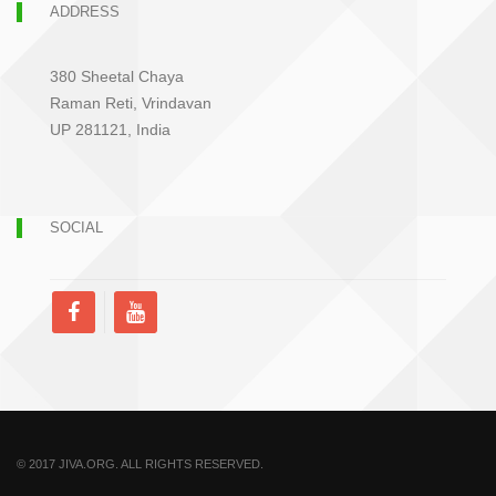
ADDRESS
380 Sheetal Chaya
Raman Reti, Vrindavan
UP 281121, India
SOCIAL
© 2017 JIVA.ORG. ALL RIGHTS RESERVED.