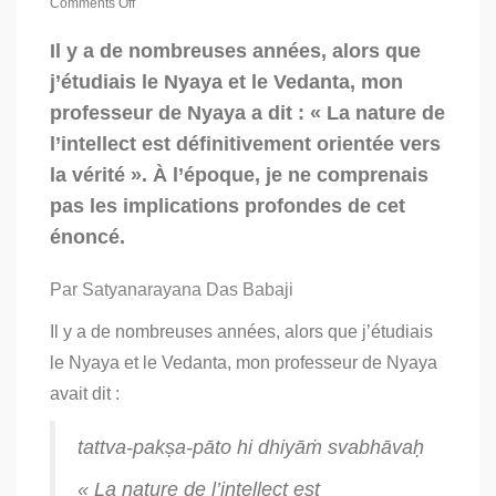
Comments Off
on
Sommes-
Il y a de nombreuses années, alors que
nous
j’étudiais le Nyaya et le Vedanta, mon
biaisés
pour
professeur de Nyaya a dit : « La nature de
croire
l’intellect est définitivement orientée vers
?
la vérité ». À l’époque, je ne comprenais
pas les implications profondes de cet
énoncé.
Par Satyanarayana Das Babaji
Il y a de nombreuses années, alors que j’étudiais
le Nyaya et le Vedanta, mon professeur de Nyaya
avait dit :
tattva-pakṣa-pāto hi dhiyāṁ svabhāvaḥ
« La nature de l’intellect est