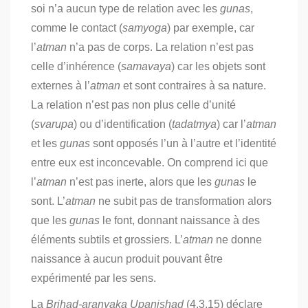
soi n’a aucun type de relation avec les
gunas
,
comme le contact (
samyoga
) par exemple, car
l’
atman
n’a pas de corps. La relation n’est pas
celle d’inhérence (
samavaya
) car les objets sont
externes à l’
atman
et sont contraires à sa nature.
La relation n’est pas non plus celle d’unité
(
svarupa
) ou d’identification (
tadatmya
) car l’
atman
et les
gunas
sont opposés l’un à l’autre et l’identité
entre eux est inconcevable.
On comprend ici que
l’
atman
n’est pas inerte, alors que les
gunas
le
sont. L’
atman
ne subit pas de transformation alors
que les
gunas
le font, donnant naissance à des
éléments subtils et grossiers. L’
atman
ne donne
naissance à aucun produit pouvant être
expérimenté par les sens.
La
Brihad-aranyaka Upanishad
(4.3.15) déclare