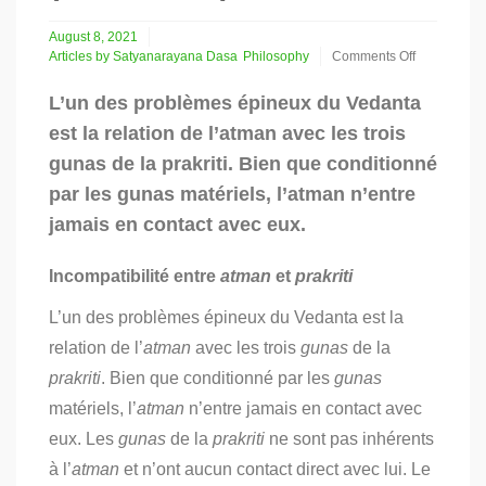
August 8, 2021
Articles by Satyanarayana Dasa
Philosophy
Comments Off
on
Le
L’un des problèmes épineux du Vedanta
Soi
est la relation de l’atman avec les trois
et
le
gunas de la prakriti. Bien que conditionné
libre
par les gunas matériels, l’atman n’entre
arbitre
dans
jamais en contact avec eux.
la
sampradaya
de
Incompatibilité entre
atman
et
prakriti
Shri
Caitanya
L’un des problèmes épineux du Vedanta est la
Mahaprabhu
relation de l’
atman
avec les trois
gunas
de la
(conclusion)
prakriti
. Bien que conditionné par les
gunas
matériels, l’
atman
n’entre jamais en contact avec
eux. Les
gunas
de la
prakriti
ne sont pas inhérents
à l’
atman
et n’ont aucun contact direct avec lui. Le