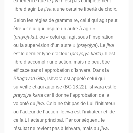
expérience que le
jiva
n’est pas complètement
libre d’agir. Le
jiva
a une certaine liberté de choix.
Selon les règles de grammaire, celui qui agit peut
être « celui qui inspire un autre à agir »
(
prayojaka
), ou « celui qui agit sous l’inspiration
ou la supervision d’un autre » (
prayojya
). Le
jiva
est le dernier type d’acteur (
prayojya karta
). Il est
libre d’accomplir une action, mais ne peut être
efficace sans l’approbation d’Ishvara. Dans la
Bhagavad Gita
, Ishvara est appelé celui qui
surveille et qui autorise (BG 13.22). Ishvara est le
prayojya karta
car Il donne l’approbation de la
volonté du
jiva
. Cela ne fait pas de Lui l’initiateur
ou l’acteur de l’action, le
jiva
est l’initiateur et, de
ce fait, l’acteur principal. Par conséquent, le
résultat ne revient pas à Ishvara, mais au
jiva
.