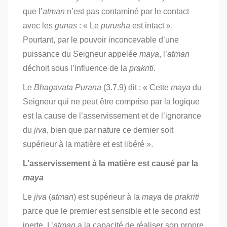
que l’
atman
n’est pas contaminé par le contact
avec les
gunas
: « Le
purusha
est intact ».
Pourtant, par le pouvoir inconcevable d’une
puissance du Seigneur appelée
maya
, l’
atman
déchoit sous l’influence de la
prakriti
.
Le
Bhagavata Purana
(3.7.9) dit : « Cette
maya
du
Seigneur qui ne peut être comprise par la logique
est la cause de l’asservissement et de l’ignorance
du
jiva
, bien que par nature ce dernier soit
supérieur à la matière et est libéré
».
L’asservissement à la matière est causé par la
maya
Le
jiva
(
atman
) est supérieur à la
maya
de
prakriti
parce que le premier est sensible et le second est
inerte. L’
atman
a la capacité de réaliser son propre