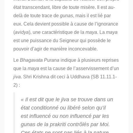
état transcendant, libre de toute misère. Il est au-
delà de toute trace de
gunas
, mais il est lié par
eux. Cela devient possible à cause de l’ignorance
(
avidya
), une caractéristique de la
maya
. La
maya
est une puissance du Seigneur qui possède le
pouvoir d’agir de manière inconcevable.
Le
Bhagavata Purana
indique à plusieurs reprises
que la
maya
est la cause de l’asservissement d’un
jiva
. Shri Krishna dit ceci à Uddhava (SB 11.11.1-
2) :
« Il est dit que le
jiva
se trouve dans un
état conditionné ou libéré selon qu’il
est influencé ou non influencé par les
gunas
de la
prakriti
contrôlés par Moi.
Ces états ne sont pas liés à la nature