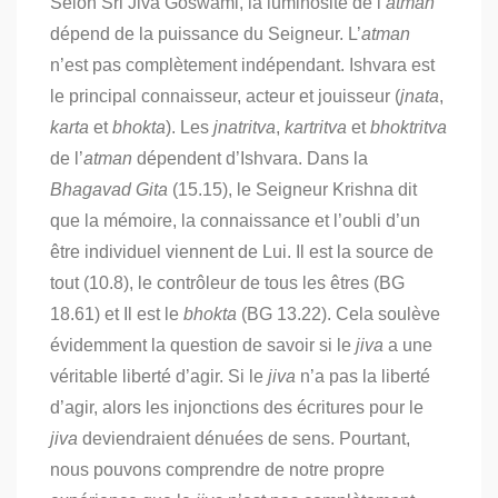
Selon Sri Jiva Goswami, la luminosité de l’
atman
dépend de la puissance du Seigneur. L’
atman
n’est pas complètement indépendant. Ishvara est
le principal connaisseur, acteur et jouisseur (
jnata
,
karta
et
bhokta
). Les
jnatritva
,
kartritva
et
bhoktritva
de l’
atman
dépendent d’Ishvara. Dans la
Bhagavad Gita
(15.15), le Seigneur Krishna dit
que la mémoire, la connaissance et l’oubli d’un
être individuel viennent de Lui. Il est la source de
tout (10.8), le contrôleur de tous les êtres (BG
18.61) et Il est le
bhokta
(BG 13.22). Cela soulève
évidemment la question de savoir si le
jiva
a une
véritable liberté d’agir. Si le
jiva
n’a pas la liberté
d’agir, alors les injonctions des écritures pour le
jiva
deviendraient dénuées de sens. Pourtant,
nous pouvons comprendre de notre propre