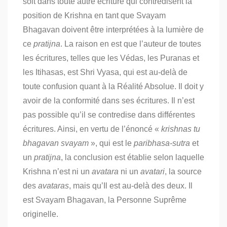
soit dans toute autre écriture qui contredisent la
position de Krishna en tant que Svayam
Bhagavan doivent être interprétées à la lumière de
ce
pratijna
. La raison en est que l’auteur de toutes
les écritures, telles que les Védas, les Puranas et
les Itihasas, est Shri Vyasa, qui est au-delà de
toute confusion quant à la Réalité Absolue. Il doit y
avoir de la conformité dans ses écritures. Il n’est
pas possible qu’il se contredise dans différentes
écritures. Ainsi, en vertu de l’énoncé «
krishnas tu
bhagavan svayam
», qui est le
paribhasa-sutra
et
un
pratijna
, la conclusion est établie selon laquelle
Krishna n’est ni un
avatara
ni un
avatari
, la source
des
avataras
, mais qu’Il est au-delà des deux. Il
est Svayam Bhagavan, la Personne Suprême
originelle.