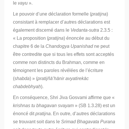
le
vayu
».
Le pouvoir d’une déclaration formelle (
pratijna
)
consistant à remplacer d’autres déclarations est
également discerné dans le
Vedanta-sutra
2.3.5 :
« La proposition (
pratijna
) énoncée au début du
chapitre 6 de la
Chandogya Upanishad
ne peut
être contredite que si tous les effets sont acceptés
comme non distincts du Brahman, comme en
témoignent les paroles révélées de l’écriture
(
shabda
) » (
​​pratijñā’hānir avyatirekāc
chabdebhyaḥ
).
En conséquence, Shri Jiva Gosvami affirme que «
krishnas tu bhagavan svayam
» (SB 1.3.28) est un
énoncé dit
pratijna
. En outre, d’autres déclarations
se trouvant soit dans le
Srimad Bhagavata Purana