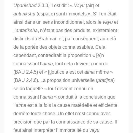
Upanishad
2.3.3, il est dit : «
Vayu
(air) et
antariksha
(espace) sont immortels ». S’il en était
ainsi dans un sens inconditionnel, alors le
vayu
et
l’
antariksha
, n’étant pas des produits, existeraient
distincts du Brahman et, par conséquent, au-delà
de la portée des objets connaissables. Cela,
cependant, contredirait la proposition « [e]n
connaissant l’
atma
, tout cela devient connu »
(BAU 2.4.5) et « [t]out cela est cet
atma
même »
(BAU 2.4.6). La proposition universelle (
pratijna
)
selon laquelle « tout devient connu en
connaissant l’
atma
» conduit à la conclusion que
l’
atma
est à la fois la cause matérielle et efficiente
derrière toute chose. Un effet n’est connu avec
précision que par la connaissance de sa cause. Il
faut ainsi interpréter l’immortalité du
vayu