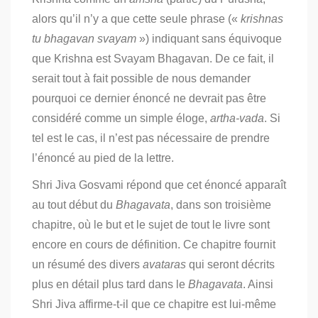
alors qu’il n’y a que cette seule phrase («
krishnas
tu bhagavan svayam
») indiquant sans équivoque
que Krishna est Svayam Bhagavan. De ce fait, il
serait tout à fait possible de nous demander
pourquoi ce dernier énoncé ne devrait pas être
considéré comme un simple éloge,
artha-vada
. Si
tel est le cas, il n’est pas nécessaire de prendre
l’énoncé au pied de la lettre.
Shri Jiva Gosvami répond que cet énoncé apparaît
au tout début du
Bhagavata
, dans son troisième
chapitre, où le but et le sujet de tout le livre sont
encore en cours de définition. Ce chapitre fournit
un résumé des divers
avataras
qui seront décrits
plus en détail plus tard dans le
Bhagavata
. Ainsi
Shri Jiva affirme-t-il que ce chapitre est lui-même