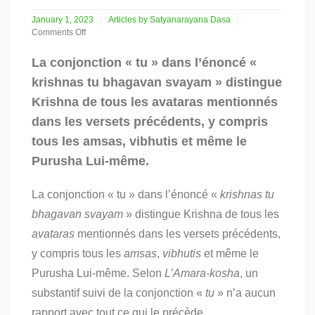
January 1, 2023
Articles by Satyanarayana Dasa
Comments Off
on
La
La conjonction « tu » dans l’énoncé «
source
krishnas tu bhagavan svayam » distingue
de
toutes
Krishna de tous les avataras mentionnés
les
dans les versets précédents, y compris
sources
:
tous les amsas, vibhutis et même le
Shri
Krishna
Purusha Lui-même.
en
tant
La conjonction « tu » dans l’énoncé «
krishnas tu
que
Svayam
bhagavan svayam
» distingue Krishna de tous les
Bhagavan
avataras
mentionnés dans les versets précédents,
–
Partie
y compris tous les
amsas
,
vibhutis
et même le
2
Purusha Lui-même. Selon
L’Amara-kosha
, un
substantif suivi de la conjonction «
tu
» n’a aucun
rapport avec tout ce qui le précède.