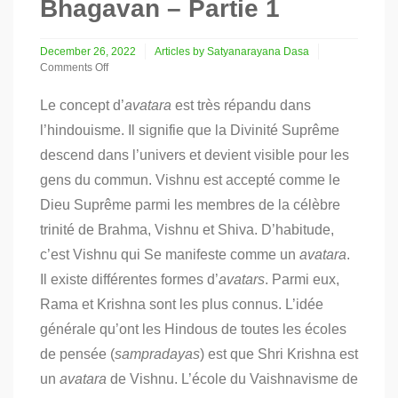
Bhagavan – Partie 1
December 26, 2022
Articles by Satyanarayana Dasa
Comments Off
on
La
Le concept d’
avatara
est très répandu dans
source
l’hindouisme. Il signifie que la Divinité Suprême
de
toutes
descend dans l’univers et devient visible pour les
les
sources
gens du commun. Vishnu est accepté comme le
:
Dieu Suprême parmi les membres de la célèbre
Shri
Krishna
trinité de Brahma, Vishnu et Shiva. D’habitude,
en
c’est Vishnu qui Se manifeste comme un
avatara
.
tant
que
Il existe différentes formes d’
avatars
. Parmi eux,
Svayam
Rama et Krishna sont les plus connus. L’idée
Bhagavan
–
générale qu’ont les Hindous de toutes les écoles
Partie
de pensée (
sampradayas
) est que Shri Krishna est
1
un
avatara
de Vishnu. L’école du Vaishnavisme de