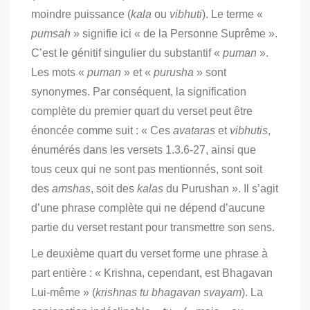
moindre puissance (
kala
ou
vibhuti
). Le terme «
pumsah
» signifie ici « de la Personne Suprême ».
C’est le génitif singulier du substantif «
puman
».
Les mots «
puman
» et «
purusha
» sont
synonymes. Par conséquent, la signification
complète du premier quart du verset peut être
énoncée comme suit : « Ces
avataras
et
vibhutis
,
énumérés dans les versets 1.3.6-27, ainsi que
tous ceux qui ne sont pas mentionnés, sont soit
des
amshas
, soit des
kalas
du Purushan ». Il s’agit
d’une phrase complète qui ne dépend d’aucune
partie du verset restant pour transmettre son sens.
Le deuxième quart du verset forme une phrase à
part entière : « Krishna, cependant, est Bhagavan
Lui-même » (
krishnas tu bhagavan svayam
). La