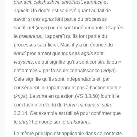
pranacit
,
cakshushcit
,
shrotracit
,
karmacit
et
agnicit
. Un doute est soulevé quant au fait de
savoir si ces
agnis
font partie du processus
sacrificiel (
kriya
) ou en sont indépendants. D’après
le
prakarana
, il apparaît qu’ils font partie du
processus sacrificiel. Mais il y a un énoncé du
shruti
proclamant que tous ces
agnis
sont
vidyacits
, ce qui signifie qu’ils sont construits ou «
enflammés » par la seule connaissance (
vidya
).
Cela signifie qu’ils sont indépendants et, par
conséquent, n’appartiennent pas à l’action rituelle
(
kriya
). Le
sutra
en question (VS 3.3.50) fournit la
conclusion en vertu du
Purva-mimamsa
,
sutra
3.3.14. Cet exemple est utilisé pour confirmer que
le
shruti
l’emporte sur le
prakarana
.
Le même principe est applicable dans ce contexte