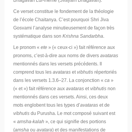
Bhagavan Lui-même (Svayam Bhagavan).
Ce verset constitue le fondement de la théologie
de l’école Chaitanya. C’est pourquoi Shri Jiva
Gosvami l’analyse minutieusement de façon très
systématique dans son
Krishna Sandarbha
.
Le pronom «
ete
» (« ceux-ci ») fait référence aux
pronoms, c’est-à-dire aux noms de divers
avataras
mentionnés dans les versets précédents. Il
comprend tous les
avataras
et
vibhutis
répertoriés
dans les versets 1.3.6–27. La conjonction «
ca
»
(« et ») fait référence aux
avataras
et
vibhutis
non
mentionnés dans ces versets. Ainsi, ces deux
mots englobent tous les types d’
avataras
et de
vibhutis
du Purusha. Le mot composé suivant est
«
amsha-kalah
», ce qui signifie des portions
(
amsha
ou
avatara
) et des manifestations de