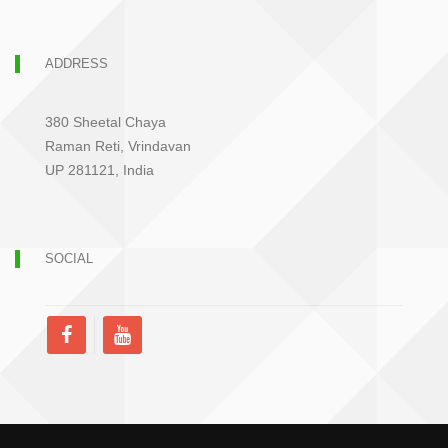
ADDRESS
380 Sheetal Chaya
Raman Reti, Vrindavan
UP 281121, India
SOCIAL