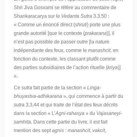
Shri Jiva Gosvami se réfère au commentaire de
Shankaracarya sur le
Vedanta Sutra
3.3.50 :
« Comme un énoncé direct (
shruti
) porte une plus
grande autorité [que le contexte (
prakarana
)], il
n’est pas possible de passer outre [la nature
indépendante des feux, comme le
manashcit
, en
fonction du contexte, les classant plutôt comme
des parties subsidiaires de l’action rituelle (
kriya
)]
».
Ce
sutra
fait partie de la section «
L
inga-
bhuyastva-adhikarana
»
, qui commence à partir du
sutra
3.3.44 et qui traite de l’état des feux décrits
dans la section « L’
Agni-rahasya
» du
Vajasaneyi-
samhita
. Dans cette partie du livre, il est fait
mention des sept
agnis
:
manashcit
,
vakcit
,