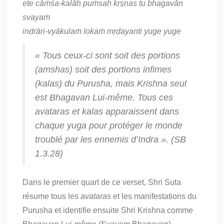
ete cāṁśa-kalāḥ puṁsaḥ kṛṣṇas tu bhagavān
svayaṁ
indrāri-vyākulaṁ lokaṁ mṛḍayanti yuge yuge
« Tous ceux-ci sont soit des portions
(
amshas
) soit des portions infimes
(
kalas
) du Purusha, mais Krishna seul
est Bhagavan Lui-même. Tous ces
avataras
et
kalas
apparaissent dans
chaque
yuga
pour protéger le monde
troublé par les ennemis d’Indra ». (SB
1.3.28)
Dans le premier quart de ce verset, Shri Suta
résume tous les
avataras
et les manifestations du
Purusha et identifie ensuite Shri Krishna comme