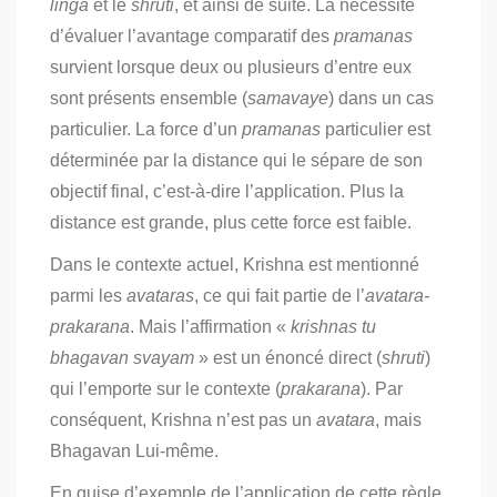
linga
et le
shruti
, et ainsi de suite. La nécessité
d’évaluer l’avantage comparatif des
pramanas
survient lorsque deux ou plusieurs d’entre eux
sont présents ensemble (
samavaye
) dans un cas
particulier. La force d’un
pramanas
particulier est
déterminée par la distance qui le sépare de son
objectif final, c’est-à-dire l’application. Plus la
distance est grande, plus cette force est faible.
Dans le contexte actuel, Krishna est mentionné
parmi les
avataras
, ce qui fait partie de l’
avatara-
prakarana
. Mais l’affirmation «
krishnas tu
bhagavan svayam
» est un énoncé direct (
shruti
)
qui l’emporte sur le contexte (
prakarana
). Par
conséquent, Krishna n’est pas un
avatara
, mais
Bhagavan Lui-même.
En guise d’exemple de l’application de cette règle,