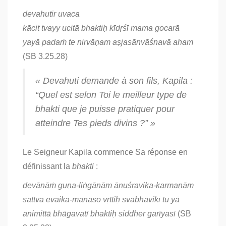
devahutir uvaca
kācit tvayy ucitā bhaktiḥ kīdṛśī mama gocarā
yayā padaṁ te nirvāṇam aṣjasānvāśnavā aham
(SB 3.25.28)
« Devahuti demande à son fils, Kapila :
“Quel est selon Toi le meilleur type de
bhakti
que je puisse pratiquer pour
atteindre Tes pieds divins ?” »
Le Seigneur Kapila commence Sa réponse en
définissant la
bhakti
:
devānāṁ guṇa-liṅgānām ānuśravika-karmaṇām
sattva evaika-manaso vṛttiḥ svābhāvikī tu yā
animittā bhāgavatī bhaktiḥ siddher garīyasī
(SB