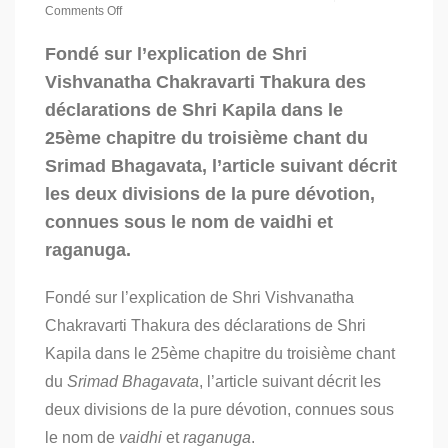
Comments Off
on
Deux
Fondé sur l’explication de Shri
divisions
Vishvanatha Chakravarti Thakura des
de
la
déclarations de Shri Kapila dans le
pure
25ème chapitre du troisième chant du
bhakti
–
Srimad Bhagavata, l’article suivant décrit
Partie
1
les deux divisions de la pure dévotion,
connues sous le nom de vaidhi et
raganuga.
Fondé sur l’explication de Shri Vishvanatha
Chakravarti Thakura des déclarations de Shri
Kapila dans le 25ème chapitre du troisième chant
du
Srimad Bhagavata
, l’article suivant décrit les
deux divisions de la pure dévotion, connues sous
le nom de
vaidhi
et
raganuga
.