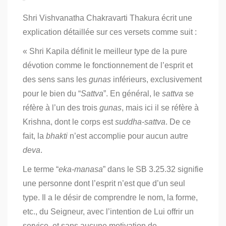
Shri Vishvanatha Chakravarti Thakura écrit une
explication détaillée sur ces versets comme suit :
« Shri Kapila définit le meilleur type de la pure
dévotion comme le fonctionnement de l’esprit et
des sens sans les
gunas
inférieurs, exclusivement
pour le bien du “
Sattva
”. En général, le
sattva
se
réfère à l’un des trois
gunas
, mais ici il se réfère à
Krishna, dont le corps est
suddha-sattva
. De ce
fait, la
bhakti
n’est accomplie pour aucun autre
deva
.
Le terme “
eka-manasa
” dans le SB 3.25.32 signifie
une personne dont l’esprit n’est que d’un seul
type. Il a le désir de comprendre le nom, la forme,
etc., du Seigneur, avec l’intention de Lui offrir un
service, et sans aucune motivation de