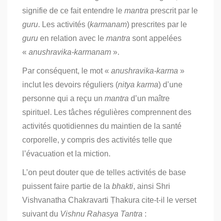
signifie de ce fait entendre le
mantra
prescrit par le
guru
. Les activités (
karmanam
) prescrites par le
guru
en relation avec le
mantra
sont appelées
«
anushravika-karmanam
».
Par conséquent, le mot «
anushravika-karma
»
inclut les devoirs réguliers (
nitya karma
) d’une
personne qui a reçu un
mantra
d’un maître
spirituel. Les tâches régulières comprennent des
activités quotidiennes du maintien de la santé
corporelle, y compris des activités telle que
l’évacuation et la miction.
L’on peut douter que de telles activités de base
puissent faire partie de la
bhakti
, ainsi Shri
Vishvanatha Chakravarti Ṭhakura cite-t-il le verset
suivant du
Vishnu Rahasya Tantra
: