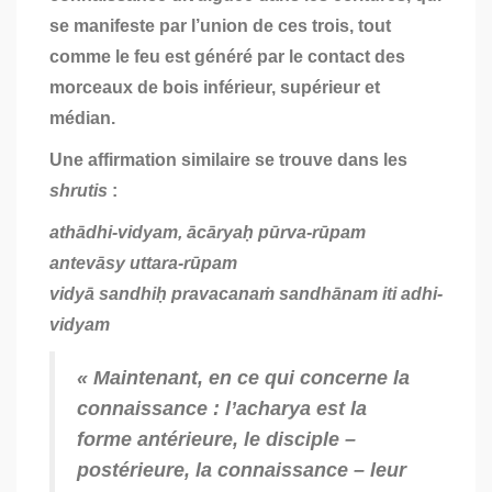
se manifeste par l’union de ces trois, tout
comme le feu est généré par le contact des
morceaux de bois inférieur, supérieur et
médian.
Une affirmation similaire se trouve dans les
shrutis
:
athādhi-vidyam, ācāryaḥ pūrva-rūpam
antevāsy uttara-rūpam
vidyā sandhiḥ pravacanaṁ sandhānam iti adhi-
vidyam
« Maintenant, en ce qui concerne la
connaissance : l’
acharya
est la
forme antérieure, le disciple –
postérieure, la connaissance – leur