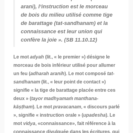
arani
), l’instruction est le morceau
de bois du milieu utilisé comme tige
de barattage (
tat-sandhanam
) et la
connaissance est leur union qui
confère la joie ». (SB 11.10.12)
Le mot
adyah
(
lit., « le premier ») désigne le
morceau de bois inférieur utilisé pour allumer
un feu (
adharah aranih
). Le mot composé
tat-
sandhanam
(lit., « leur point de contact »)
signifie « la tige de barattage placée entre ces
deux » (
tayor madhyamaṁ manthana-
kāṣṭham
). Le mot
pravacanam
, « discours parlé
», signifie « instruction orale » (
upadesha
). Le
mot
vidya
, «connaissance», fait référence à la
connaissance divulguée dans les écritures, qui