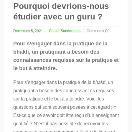
Pourquoi devrions-nous
étudier avec un guru ?
December 5, 2021
Bhakti
Sandarbhas
Comments Off
on
Pourquoi
Pour s’engager dans la pratique de la
devrions-
bhakti, un pratiquant a besoin des
nous
étudier
connaissances requises sur la pratique et
avec
le but à atteindre.
un
guru
?
Pour s’engager dans la pratique de la
bhakti
, un
pratiquant a besoin des connaissances requises
sur la pratique et le but à atteindre. Voici les
questions qui sont souvent posées à cet égard : «
Est-ce que ce savoir doit être reçu d’un enseignant
qualifié ? N’est-il pas possible de recevoir les
connaissances par soi-même à l’aide de livres et