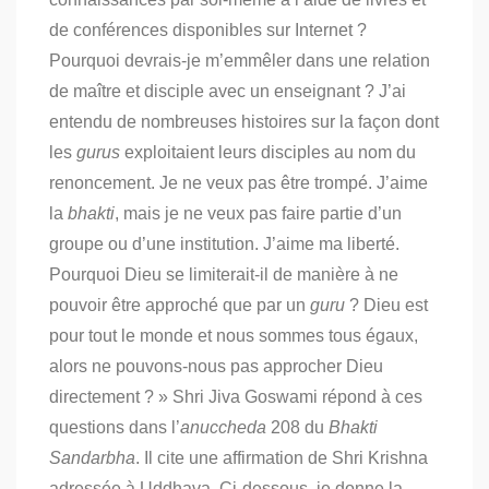
de conférences disponibles sur Internet ?
Pourquoi devrais-je m’emmêler dans une relation
de maître et disciple avec un enseignant ? J’ai
entendu de nombreuses histoires sur la façon dont
les
gurus
exploitaient leurs disciples au nom du
renoncement. Je ne veux pas être trompé. J’aime
la
bhakti
, mais je ne veux pas faire partie d’un
groupe ou d’une institution. J’aime ma liberté.
Pourquoi Dieu se limiterait-il de manière à ne
pouvoir être approché que par un
guru
? Dieu est
pour tout le monde et nous sommes tous égaux,
alors ne pouvons-nous pas approcher Dieu
directement ? » Shri Jiva Goswami répond à ces
questions dans l’
anuccheda
208 du
Bhakti
Sandarbha
. Il cite une affirmation de Shri Krishna
adressée à Uddhava. Ci-dessous, je donne la