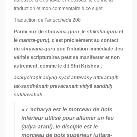
traduction et mon commentaire à ce sujet.
Traduction de l’
anuccheda
208
Parmi eux (le
shravana-guru
, le
shiksha-guru
et
le
mantra-guru
), c’est précisément au contact
du
shravana-guru
que l’intuition immédiate des
vérités scripturaires peut se manifester et non
autrement, comme le dit Shri Krishna :
ācāryo’raṇir ādyaḥ syād antevāsy uttarāraṇiḥ
tat-sandhānaṁ pravacanaṁ vidyā sandhiḥ
sukhāvahaḥ
« L’
acharya
est le morceau de bois
inférieur utilisé pour allumer un feu
(
adya-arani
), le disciple est le
morceau de bois supérieur (
uttara-