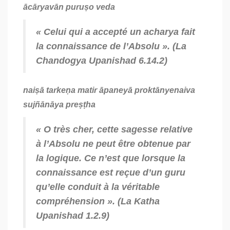
ācāryavān puruṣo veda
« Celui qui a accepté un
acharya
fait
la connaissance de l’Absolu ». (
La
Chandogya Upanishad
6.14.2)
naiṣā tarkeṇa matir āpaneyā proktānyenaiva
sujñānāya preṣṭha
« O très cher, cette sagesse relative
à l’Absolu ne peut être obtenue par
la logique. Ce n’est que lorsque la
connaissance est reçue d’un
guru
qu’elle conduit à la véritable
compréhension ». (
La Katha
Upanishad
1.2.9)