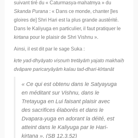
suivant tiré du « Caturmasya-mahatmya » du
Skanda Purana
: « Dans ce monde, chanter [les
gloires de] Shri Hari est la plus grande austérité.
Dans le Kaliyuga en particulier, il faut pratiquer le
kirtana
pour le plaisir de Shri Vishnu ».
Ainsi, il est dit par le sage Suka :
kṛte yad-dhyāyato viṣṇuṁ tretāyāṁ yajato makhaiḥ
dvāpare paricaryāyāṁ kalau tad-dhari-kīrtanāt
« Ce qui est obtenu dans le Satyayuga
en méditant sur Vishnu, dans le
Tretayuga en Lui faisant plaisir avec
des sacrifices élaborés et dans le
Dvapara-yuga en adorant la déité, est
atteint dans le Kaliyuga par le Hari-
kirtana
». (SB 12.3.52)