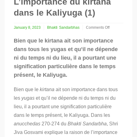
L’importance du kirtana
dans le Kaliyuga (1)
January 8, 2023
Bhakti
Sandarbhas
Comments Off
on
L’importance
Bien que le kirtana ait son importance
du
dans tous les yugas et qu’il ne dépende
kirtana
dans
ni du temps ni du lieu, il a pourtant une
le
signification particulière dans le temps
Kaliyuga
(1)
présent, le Kaliyuga.
Bien que le
kirtana
ait son importance dans tous
les
yugas
et qu’il ne dépende ni du temps ni du
lieu, il a pourtant une signification particulière
dans le temps présent, le Kaliyuga. Dans les
anucchedas
270-274 du
Bhakti Sandarbha
, Shri
Jiva Gosvami explique la raison de l’importance