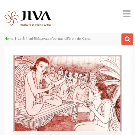
Home
|
Le Śrīmad Bhāgavata n’est pas différent de Kṛṣṇa