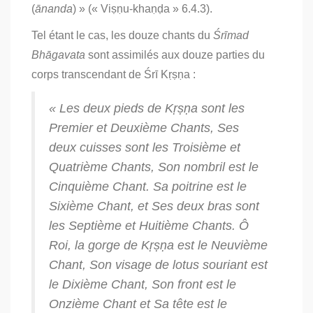
(
ānanda
) » («
Viṣṇu-khaṇḍa »
6.4.3).
Tel étant le cas, les douze chants du
Śrīmad
Bhāgavata
sont assimilés aux douze parties du
corps transcendant de Śrī Kṛṣṇa :
« Les deux pieds de Kṛṣṇa sont les
Premier et Deuxième Chants, Ses
deux cuisses sont les Troisième et
Quatrième Chants, Son nombril est le
Cinquième Chant. Sa poitrine est le
Sixième Chant, et Ses deux bras sont
les Septième et Huitième Chants. Ô
Roi, la gorge de Kṛṣṇa est le Neuvième
Chant, Son visage de lotus souriant est
le Dixième Chant, Son front est le
Onzième Chant et Sa tête est le