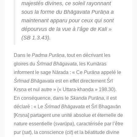
majestés divines, ce soleil rayonnant
sous la forme du
Bhāgavata Purāṇa
a
maintenant apparu pour ceux qui sont
dépourvus de la vue à l’âge de Kali »
(SB 1.3.43).
Dans le
Padma Purāṇa
, tout en décrivant les
gloires du
Śrīmad Bhāgavata
, les Kumāras
informent le sage Nārada : « Ce
Purāṇa
appelé le
Śrīmad Bhāgavata
est en effet directement Śrī
Kṛṣṇa et nul autre » («
Uttara-khaṇḍa »
198.30).
En conséquence, dans le
Skanda Purāṇa
, il est
déclaré : « Le
Śrīmad Bhāgavata
et Śrī Bhagavān
[Kṛṣṇa] partagent une unité absolue et éternelle de
nature essentielle (
svarūpa
), caractérisée par l’être
pur (
sat
), la conscience (
cit
) et la béatitude divine