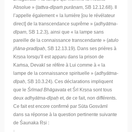
Absolue » (
tattva-dīpaṁ purāṇam
, SB 12.12.68). Il
l’appelle également « la lumière [ou le révélateur
direct] de la transcendance suprême » (
adhyātma-
dīpam
, SB 1.2.3), ainsi que « la lampe sans
pareille de la connaissance transcendante » (
atulo
jñāna-pradīpaḥ
, SB 12.13.19). Dans ses prières à
Kṛṣṇa lorsqu’Il est apparu dans la prison de
Kaṁsa, Devakī se réfère à Lui comme à « la
lampe de la connaissance spirituelle » (
adhyātma-
dīpaḥ
, SB 10.3.24). Ces déclarations impliquent
que le
Śrīmad Bhāgavata
et Śrī Kṛṣṇa sont tous
deux
adhyātma-dīpaḥ
et, de ce fait, non différents.
Ce fait est encore confirmé par Sūta Gosvāmī
dans sa réponse à la question pertinente suivante
de Śaunaka Ṛṣi :