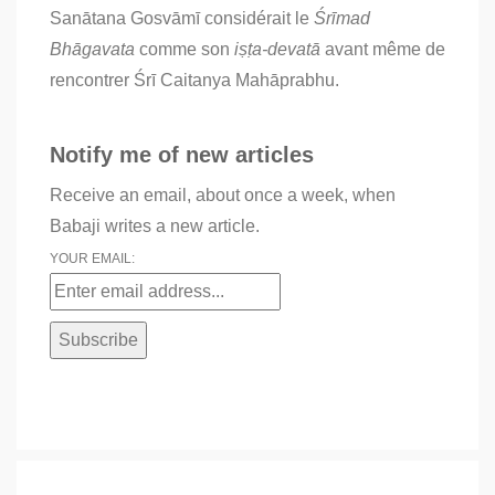
Sanātana Gosvāmī considérait le
Śrīmad
Bhāgavata
comme son
iṣṭa-devatā
avant même de
rencontrer Śrī Caitanya Mahāprabhu.
Notify me of new articles
Receive an email, about once a week, when
Babaji writes a new article.
YOUR EMAIL: