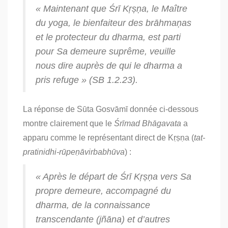
« Maintenant que Śrī Kṛṣṇa, le Maître
du
yoga
, le bienfaiteur des
brāhmaṇas
et le protecteur du
dharma
, est parti
pour Sa demeure suprême, veuille
nous dire auprès de qui le
dharma
a
pris refuge » (SB 1.2.23).
La réponse de Sūta Gosvāmī donnée ci-dessous
montre clairement que le
Śrīmad Bhāgavata
a
apparu comme le représentant direct de Kṛṣṇa (
tat-
pratinidhi-rūpeṇāvirbabhūva
) :
« Après le départ de Śrī Kṛṣṇa vers Sa
propre demeure, accompagné du
dharma
, de la connaissance
transcendante (
jñāna
) et d’autres