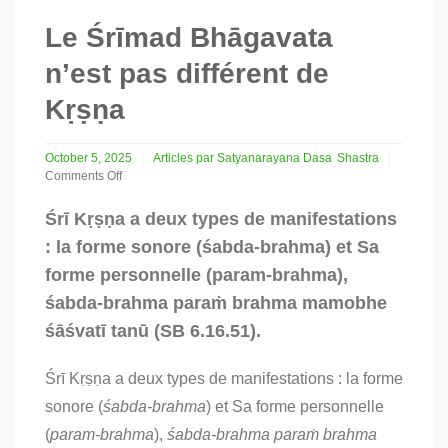
Le Śrīmad Bhāgavata
n’est pas différent de
Kṛṣṇa
October 5, 2025
Articles par Satyanarayana Dasa
Shastra
Comments Off
on
Le
Śrī Kṛṣṇa a deux types de manifestations
Śrīmad
: la forme sonore (śabda-brahma) et Sa
Bhāgavata
n’est
forme personnelle (param-brahma),
pas
śabda-brahma paraṁ brahma mamobhe
différent
de
śāśvatī tanū (SB 6.16.51).
Kṛṣṇa
Śrī Kṛṣṇa a deux types de manifestations : la forme
sonore (
śabda-brahma
) et Sa forme personnelle
(
param-brahma
),
śabda-brahma paraṁ brahma