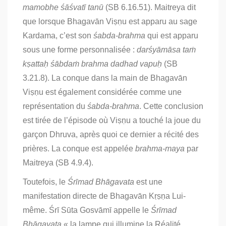
mamobhe śāśvatī tanū
(SB 6.16.51). Maitreya dit
que lorsque Bhagavān Viṣṇu est apparu au sage
Kardama, c’est son
śabda-brahma
qui est apparu
sous une forme personnalisée :
darśyāmāsa taṁ
kṣattaḥ śābdaṁ brahma dadhad vapuḥ
(SB
3.21.8). La conque dans la main de Bhagavān
Viṣṇu est également considérée comme une
représentation du
śabda-brahma
. Cette conclusion
est tirée de l’épisode où Viṣṇu a touché la joue du
garçon Dhruva, après quoi ce dernier a récité des
prières. La conque est appelée
brahma-maya
par
Maitreya (SB 4.9.4).
Toutefois, le
Śrīmad Bhāgavata
est une
manifestation directe de Bhagavān Kṛṣṇa Lui-
même. Śrī Sūta Gosvāmī appelle le
Śrīmad
Bhāgavata
« la lampe qui illumine la Réalité