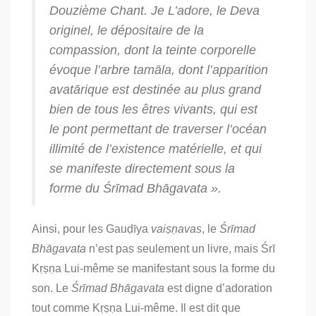
Douzième Chant. Je L’adore, le Deva
originel, le dépositaire de la
compassion, dont la teinte corporelle
évoque l’arbre
tamāla
, dont l’apparition
avatārique
est destinée au plus grand
bien de tous les êtres vivants, qui est
le pont permettant de traverser l’océan
illimité de l’existence matérielle, et qui
se manifeste directement sous la
forme du
Śrīmad Bhāgavata
».
Ainsi, pour les
Gauḍīya
vaiṣṇavas
, le
Śrīmad
Bhāgavata
n’est pas seulement un livre, mais Śrī
Kṛṣṇa Lui-même se manifestant sous la forme du
son. Le
Śrīmad Bhāgavata
est digne d’adoration
tout comme Kṛṣṇa Lui-même. Il est dit que