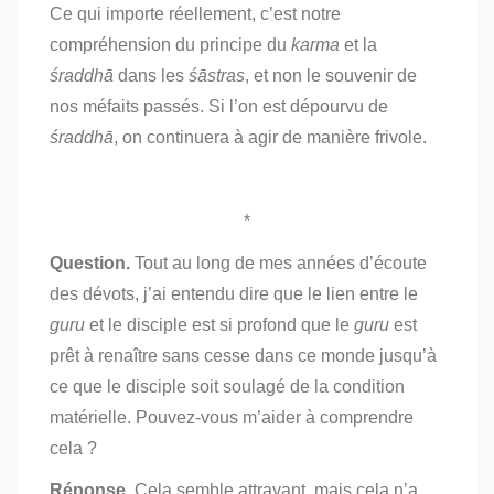
Ce qui importe réellement, c’est notre
compréhension du principe du
karma
et la
śraddhā
dans les
śāstras
, et non le souvenir de
nos méfaits passés. Si l’on est dépourvu de
śraddhā
, on continuera à agir de manière frivole.
*
Question.
Tout au long de mes années d’écoute
des dévots, j’ai entendu dire que le lien entre le
guru
et le disciple est si profond que le
guru
est
prêt à renaître sans cesse dans ce monde jusqu’à
ce que le disciple soit soulagé de la condition
matérielle. Pouvez-vous m’aider à comprendre
cela ?
Réponse.
Cela semble attrayant, mais cela n’a