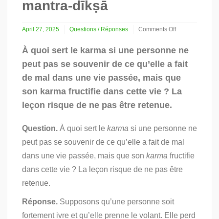
mantra-dīkṣā
April 27, 2025
Questions / Réponses
Comments Off
on
Karma,
À quoi sert le karma si une personne ne
guru-
peut pas se souvenir de ce qu’elle a fait
disciple,
mantra-
de mal dans une vie passée, mais que
dīkṣā
son karma fructifie dans cette vie ? La
leçon risque de ne pas être retenue.
Question.
À quoi sert le
karma
si une personne ne
peut pas se souvenir de ce qu’elle a fait de mal
dans une vie passée, mais que son
karma
fructifie
dans cette vie ? La leçon risque de ne pas être
retenue.
Réponse.
Supposons qu’une personne soit
fortement ivre et qu’elle prenne le volant. Elle perd