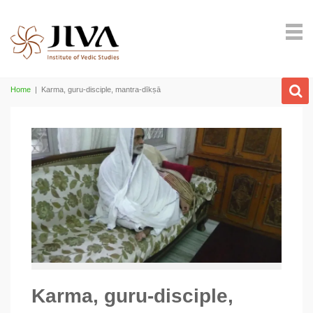
Home
|
Karma, guru-disciple, mantra-dīkṣā
Karma, guru-disciple,