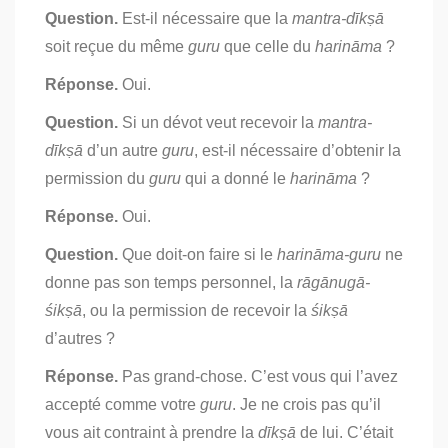
Question.
Est-il nécessaire que la
mantra-dīkṣā
soit reçue du même
guru
que celle du
harināma
?
Réponse.
Oui.
Question.
Si un dévot veut recevoir la
mantra-
dīkṣā
d’un autre
guru
, est-il nécessaire d’obtenir la
permission du
guru
qui a donné le
harināma
?
Réponse.
Oui.
Question.
Que doit-on faire si le
harināma-guru
ne
donne pas son temps personnel, la
rāgānugā-
śikṣā
, ou la permission de recevoir la
śikṣā
d’autres ?
Réponse.
Pas grand-chose. C’est vous qui l’avez
accepté comme votre
guru
. Je ne crois pas qu’il
vous ait contraint à prendre la
dīkṣā
de lui. C’était