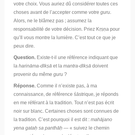
votre choix. Vous auriez dû considérer toutes ces
choses avant de l’accepter comme votre
guru
.
Alors, ne le blâmez pas ; assumez la
responsabilité de votre décision. Priez Kṛṣṇa pour
qu’Il vous montre la lumière. C’est tout ce que je
peux dire.
Question.
Existe-t-il une référence indiquant que
la
harināma-dīkṣā
et la
mantra-dīkṣā
doivent
provenir du même
guru
?
Réponse.
Comme il n’existe pas, à ma
connaissance, de référence śāstrique, je réponds
en me référant à la tradition. Tout n’est pas écrit
noir sur blanc. Certaines choses sont connues de
la tradition. C’est pourquoi il est dit :
mahājano
yena gataḥ sa panthāḥ
— « suivez le chemin