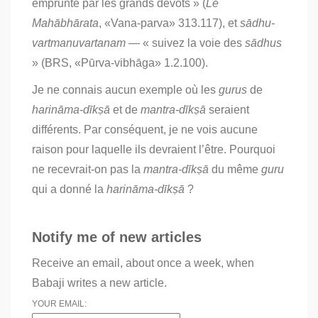
emprunté par les grands dévots » (
Le
Mahābhārata
, «Vana-parva» 313.117), et
sādhu-
vartmanuvartanam
— « suivez la voie des
sādhus
» (BRS, «Pūrva-vibhāga» 1.2.100).
Je ne connais aucun exemple où les
gurus
de
harināma-dīkṣā
et de
mantra-dīkṣā
seraient
différents. Par conséquent, je ne vois aucune
raison pour laquelle ils devraient l’être. Pourquoi
ne recevrait-on pas la
mantra-dīkṣā
du même
guru
qui a donné la
harināma-dīkṣā
?
Notify me of new articles
Receive an email, about once a week, when
Babaji writes a new article.
YOUR EMAIL: