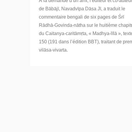
À la demande d’un ami, l’éditeur et co-auteu
Prema-
vilasa-
de Bābājī, Navadvīpa Dāsa Jī, a traduit le
vivarta
commentaire bengali de six pages de Śrī
:
le
Rādhā-Govinda-nātha sur le huitième chapit
jeu
divin
du Caitanya-caritāmṛta, « Madhya-līlā », text
de
150 (191 dans l’édition BBT), traitant de pre
Śrī
Kṛṣṇa
vilāsa-vivarta.
avec
Śrī
Rādhā.
Partie
1