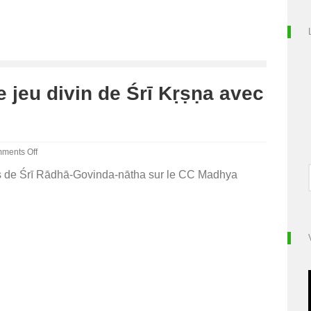
e jeu divin de Śrī Kṛṣṇa avec
ments Off
es de Śrī Rādhā-Govinda-nātha sur le CC Madhya
ma-
sa-
rta
n
ṇa
c