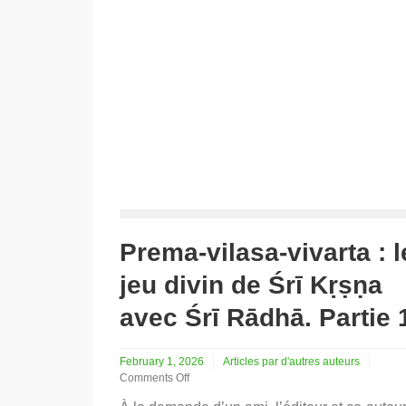
Śrī
Rād
Part
2
Prema-vilasa-vivarta : l
jeu divin de Śrī Kṛṣṇa
avec Śrī Rādhā. Partie 
February 1, 2026
Articles par d'autres auteurs
Comments Off
on