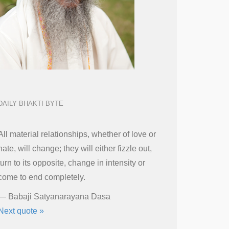
DAILY BHAKTI BYTE
All material relationships, whether of love or
hate, will change; they will either fizzle out,
turn to its opposite, change in intensity or
come to end completely.
—
Babaji Satyanarayana Dasa
Next quote »