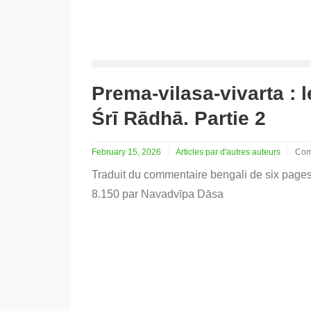
Prema-vilasa-vivarta : l
Śrī Rādhā. Partie 2
February 15, 2026
Articles par d'autres auteurs
Com
on
Traduit du commentaire bengali de six pag
Pre
vila
8.150 par Navadvīpa Dāsa
viva
:
le
jeu
divi
de
Śrī
Kṛṣ
ave